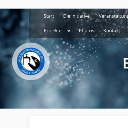
Skip
to
Start
Die Initiative
Veranstaltun
content
Toggle
Projekte
Photos
Kontakt
sub-
menu