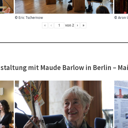
© Eric Tschernow
© Aron 
«
‹
von
2
›
»
staltung mit Maude Barlow in Berlin – Ma