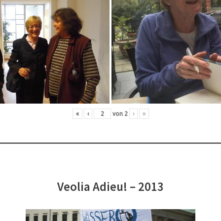
«
‹
von
2
›
»
Veolia Adieu! – 2013