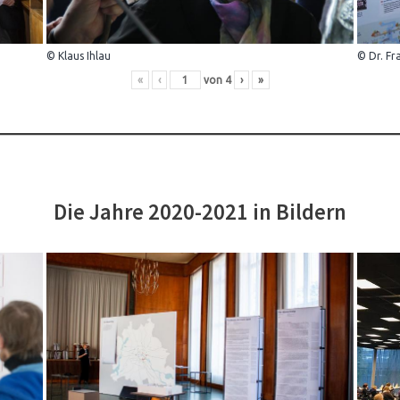
© Klaus Ihlau
© Dr. Fr
«
‹
von
4
›
»
Die Jahre 2020-2021 in Bildern