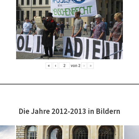
«
‹
von
2
›
»
Die Jahre 2012-2013 in Bildern