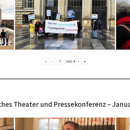
«
‹
von
4
›
»
hes Theater und Pressekonferenz – Janu