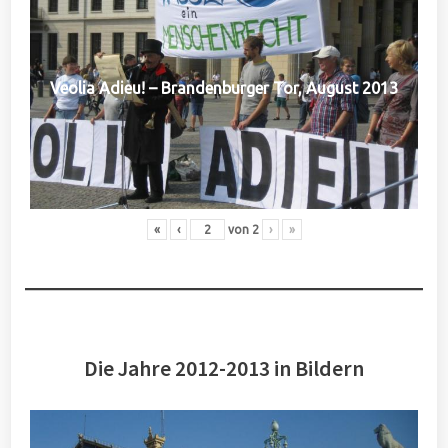
Veolia Adieu! – Brandenburger Tor, August 2013
«
‹
von
2
›
»
Die Jahre 2012-2013 in Bildern