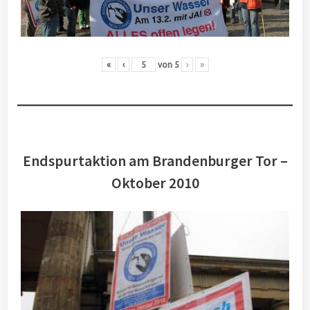
«
‹
von
5
›
»
Endspurtaktion am Brandenburger Tor –
Oktober 2010