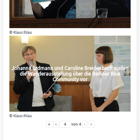
© Klaus Ihlau
Johanna Erdmann und Caroline Breidenbach stellen
die Wanderausstellung über die Berliner Blue
Community vor
© Klaus Ihlau
«
‹
von
4
›
»