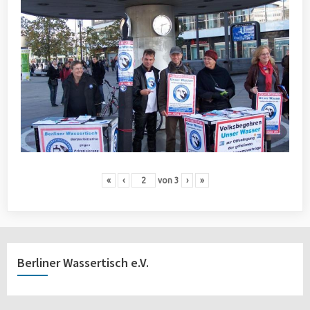
«
‹
von
3
›
»
Berliner Wassertisch e.V.