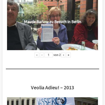
Maude Barlow zu Besuch in Berlin
«
‹
von
2
›
»
Veolia Adieu! – 2013