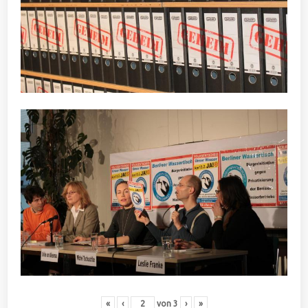
«
‹
von
3
›
»