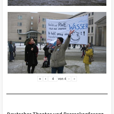
«
‹
von
4
›
»