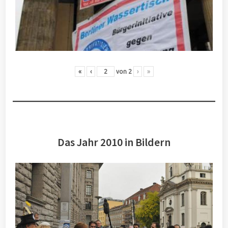
«
‹
von
2
›
»
Das Jahr 2010 in Bildern