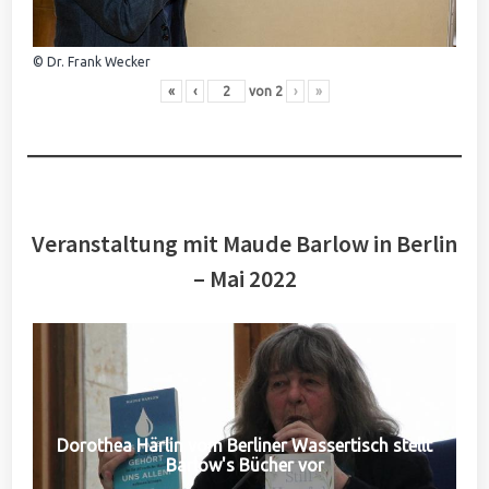
© Dr. Frank Wecker
«
‹
von
2
›
»
Veranstaltung mit Maude Barlow in Berlin
– Mai 2022
Dorothea Härlin vom Berliner Wassertisch stellt
Barlow's Bücher vor