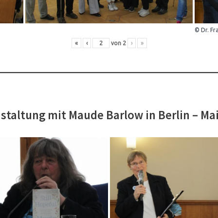
© Dr. Fr
«
‹
von
2
›
»
staltung mit Maude Barlow in Berlin – Ma