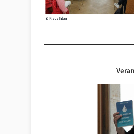
© Klaus Ihlau
Veran