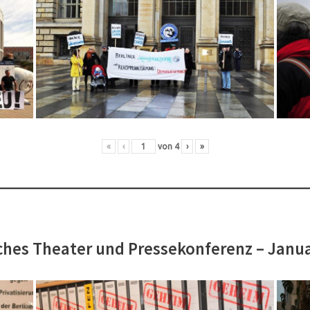
«
‹
von
4
›
»
hes Theater und Pressekonferenz – Janu