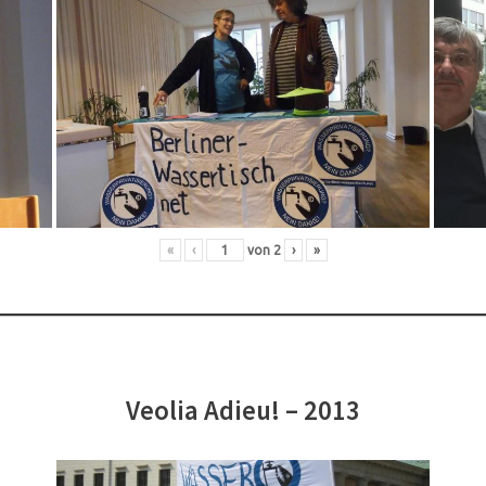
«
‹
von
2
›
»
Veolia Adieu! – 2013