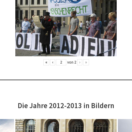
«
‹
von
2
›
»
Die Jahre 2012-2013 in Bildern