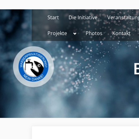
Skip
to
Start
Die Initiative
Veranstaltun
content
Toggle
Projekte
Photos
Kontakt
sub-
menu