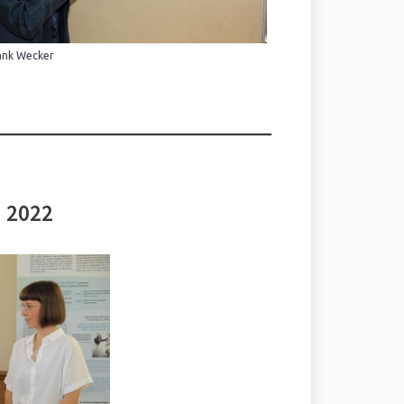
ank Wecker
i 2022