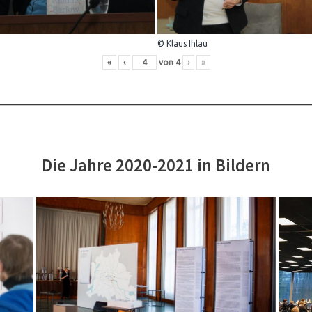
© Klaus Ihlau
«
‹
von
4
›
»
Die Jahre 2020-2021 in Bildern