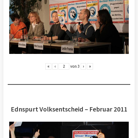
«
‹
von
3
›
»
Ednspurt Volksentscheid – Februar 2011