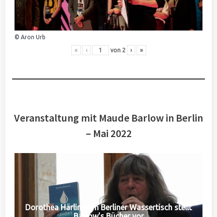
© Aron Urb
«
‹
von
2
›
»
Veranstaltung mit Maude Barlow in Berlin
– Mai 2022
Dorothea Härlin vom Berliner Wassertisch stellt
Barlow's Bücher vor