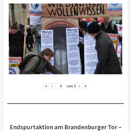
«
‹
von
5
›
»
Endspurtaktion am Brandenburger Tor –