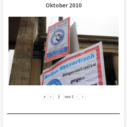
Oktober 2010
«
‹
von
2
›
»