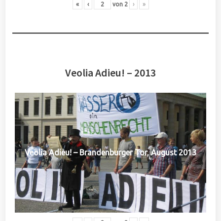
«
‹
von
2
›
»
Veolia Adieu! – 2013
Veolia Adieu! – Brandenburger Tor, August 2013