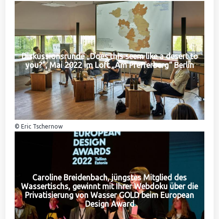
Diskussionsrunde „Does this seem like a desert to
you?“, Mai 2022 im Loft „Am Pfefferberg“ Berlin
© Eric Tschernow
Caroline Breidenbach, jüngstes Mitglied des
Wassertischs, gewinnt mit Ihrer Webdoku über die
Privatisierung von Wasser GOLD beim European
Design Award