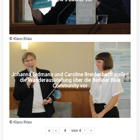
© Klaus Ihlau
Johanna Erdmann und Caroline Breidenbach stellen
die Wanderausstellung über die Berliner Blue
Community vor
© Klaus Ihlau
«
‹
von
4
›
»