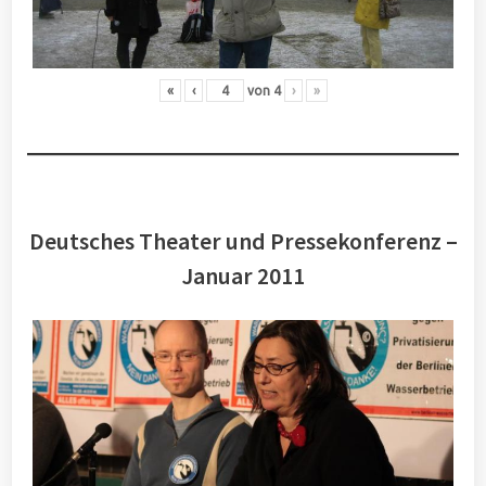
«
‹
von
4
›
»
Deutsches Theater und Pressekonferenz –
Januar 2011