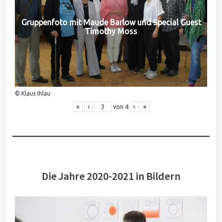
Gruppenfoto mit Maude Barlow und Special Guest
Timothy Moss
© Klaus Ihlau
«
‹
von
4
›
»
Die Jahre 2020-2021 in Bildern