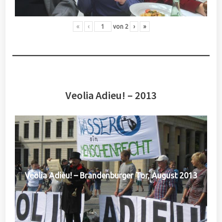
«
‹
von
2
›
»
Veolia Adieu! – 2013
Veolia Adieu! – Brandenburger Tor, August 2013