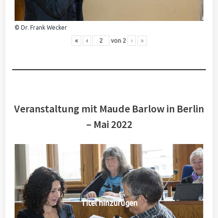
© Dr. Frank Wecker
«
‹
von
2
›
»
Veranstaltung mit Maude Barlow in Berlin
– Mai 2022
Titel hinzufügen