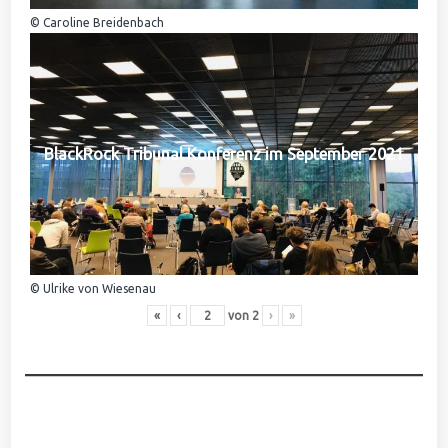
© Caroline Breidenbach
BlackRock Tribunal Konferenz im September 2021
© Ulrike von Wiesenau
«
‹
von
2
›
»