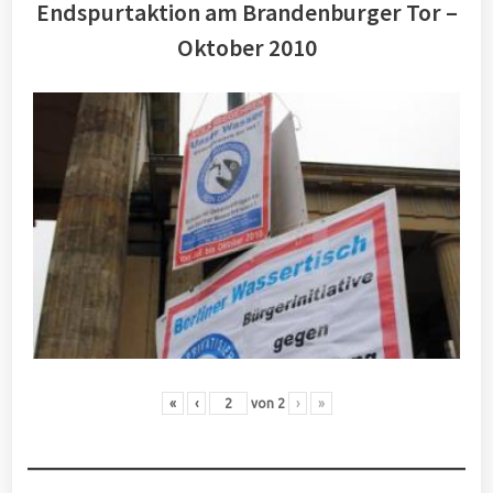
Endspurtaktion am Brandenburger Tor –
Oktober 2010
«
‹
von
2
›
»