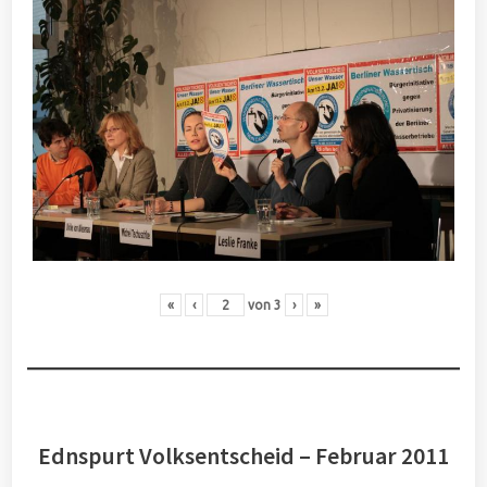
«
‹
von
3
›
»
Ednspurt Volksentscheid – Februar 2011