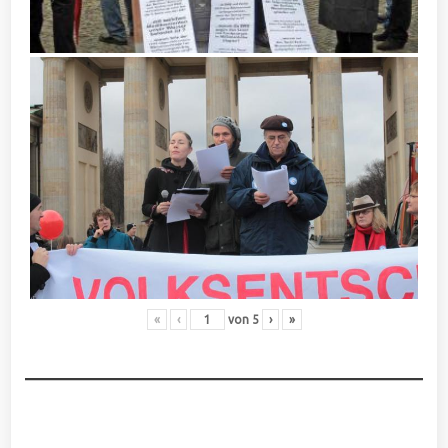
«
‹
von
5
›
»