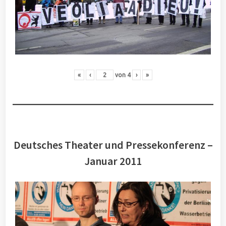
«
‹
von
4
›
»
Deutsches Theater und Pressekonferenz –
Januar 2011