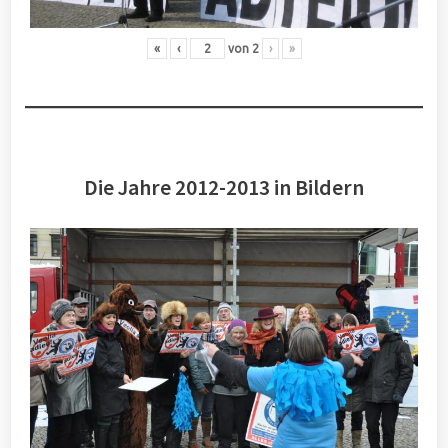
«
‹
von
2
›
»
Die Jahre 2012-2013 in Bildern