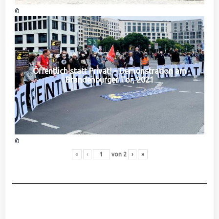
©
Öffentlich statt Privat! – Demonstration am
Brandenburger Tor, 2021
©
«
‹
von
2
›
»