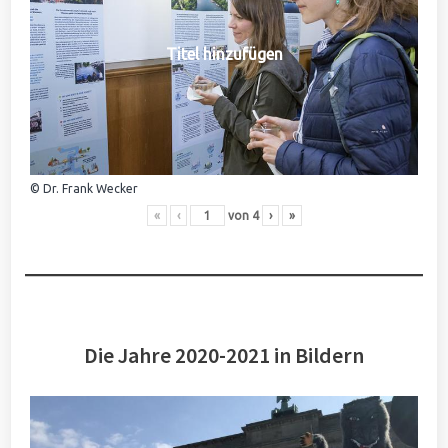
Titel hinzufügen
© Dr. Frank Wecker
«
‹
von
4
›
»
Die Jahre 2020-2021 in Bildern