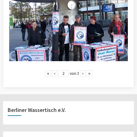
«
‹
von
3
›
»
Berliner Wassertisch e.V.