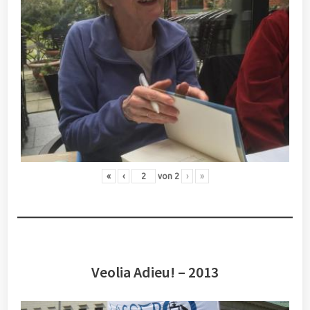
«
‹
von
2
›
»
Veolia Adieu! – 2013