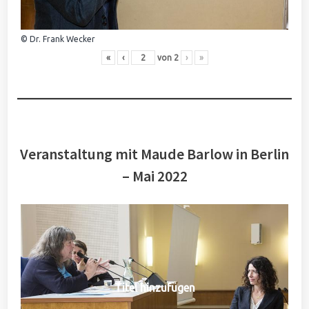
© Dr. Frank Wecker
«
‹
von
2
›
»
Veranstaltung mit Maude Barlow in Berlin
– Mai 2022
Titel hinzufügen