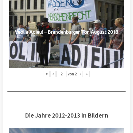
Veolia Adieu! – Brandenburger Tor, August 2013
«
‹
von
2
›
»
Die Jahre 2012-2013 in Bildern