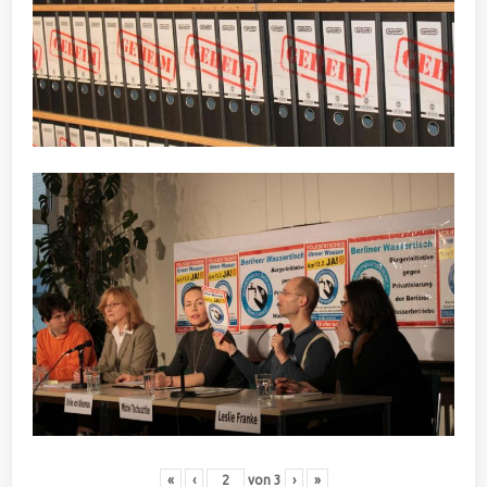
«
‹
von
3
›
»