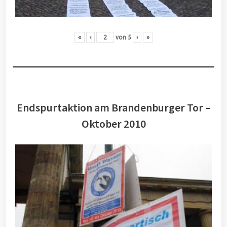
«
‹
von
5
›
»
Endspurtaktion am Brandenburger Tor –
Oktober 2010