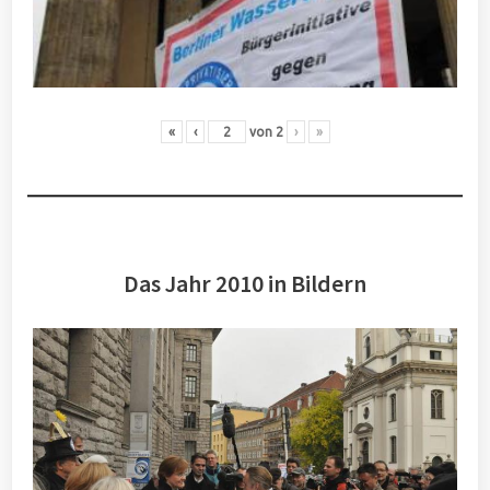
«
‹
von
2
›
»
Das Jahr 2010 in Bildern