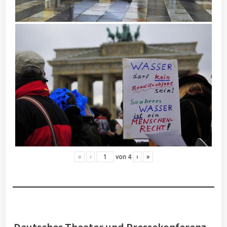
«
‹
von
4
›
»