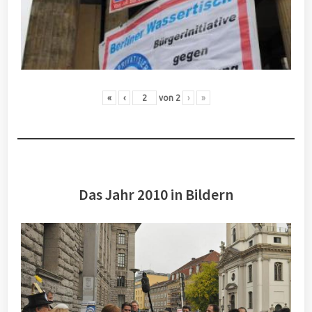
«
‹
von
2
›
»
Das Jahr 2010 in Bildern