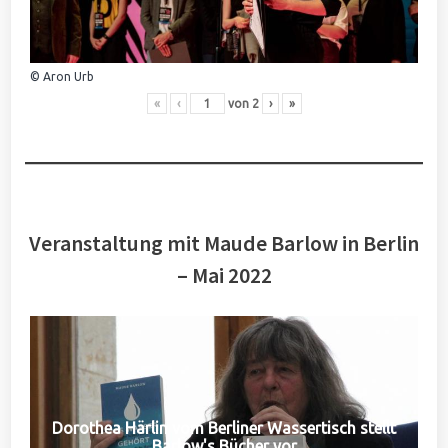
© Aron Urb
«
‹
von
2
›
»
Veranstaltung mit Maude Barlow in Berlin
– Mai 2022
Dorothea Härlin vom Berliner Wassertisch stellt
Barlow's Bücher vor