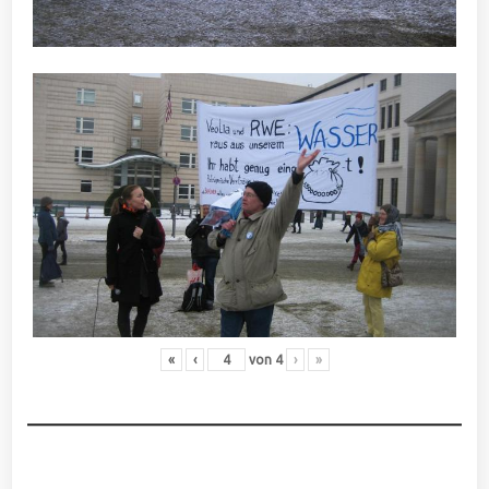
«
‹
von
4
›
»