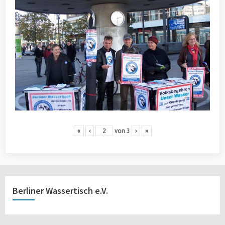
«
‹
von
3
›
»
Berliner Wassertisch e.V.