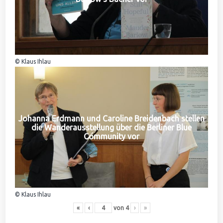
© Klaus Ihlau
Johanna Erdmann und Caroline Breidenbach stellen
die Wanderausstellung über die Berliner Blue
Community vor
© Klaus Ihlau
«
‹
von
4
›
»