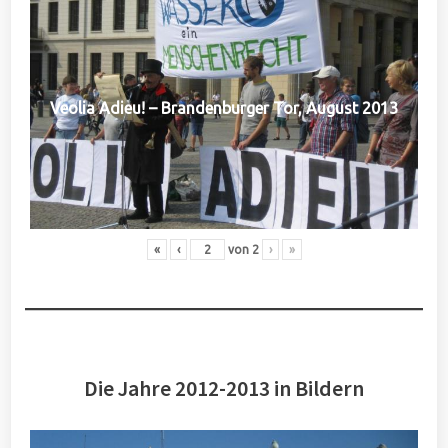
Veolia Adieu! – Brandenburger Tor, August 2013
«
‹
von
2
›
»
Die Jahre 2012-2013 in Bildern