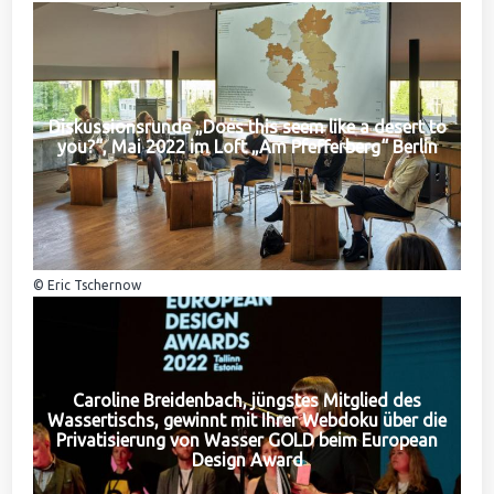
Diskussionsrunde „Does this seem like a desert to
you?“, Mai 2022 im Loft „Am Pfefferberg“ Berlin
© Eric Tschernow
Caroline Breidenbach, jüngstes Mitglied des
Wassertischs, gewinnt mit Ihrer Webdoku über die
Privatisierung von Wasser GOLD beim European
Design Award