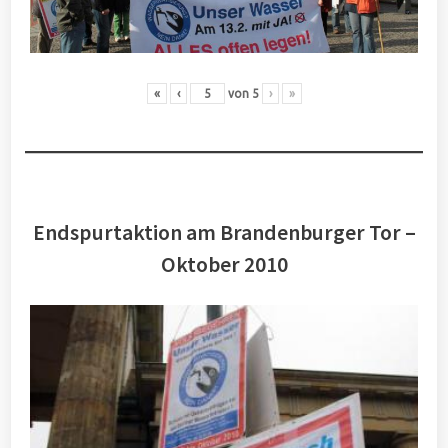
«
‹
von
5
›
»
Endspurtaktion am Brandenburger Tor –
Oktober 2010