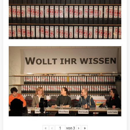
«
‹
von
3
›
»