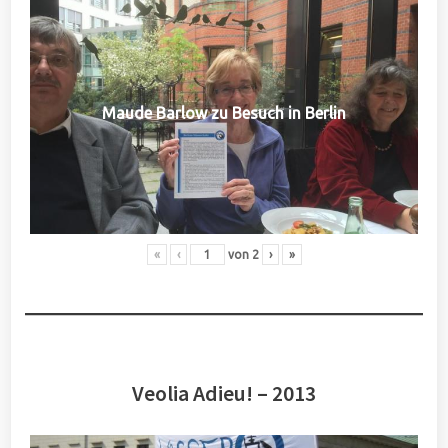
Maude Barlow zu Besuch in Berlin
«
‹
von
2
›
»
Veolia Adieu! – 2013