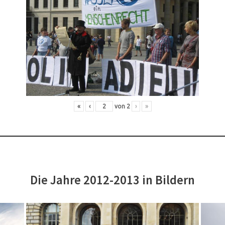
«
‹
von
2
›
»
Die Jahre 2012-2013 in Bildern