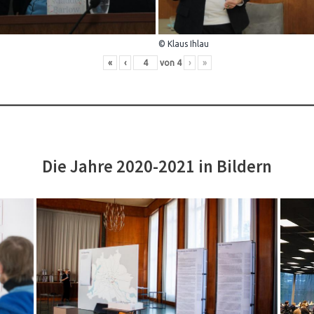
© Klaus Ihlau
«
‹
von
4
›
»
Die Jahre 2020-2021 in Bildern