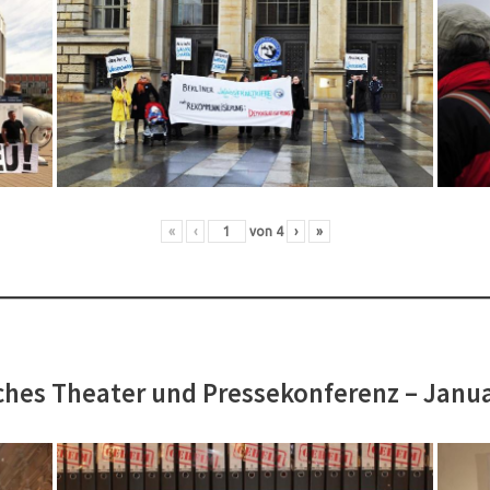
«
‹
von
4
›
»
hes Theater und Pressekonferenz – Janu