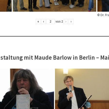
© Dr. Fr
«
‹
von
2
›
»
staltung mit Maude Barlow in Berlin – Ma