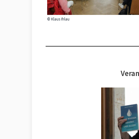
© Klaus Ihlau
Veran