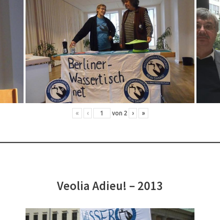
«
‹
von
2
›
»
Veolia Adieu! – 2013