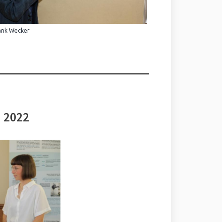
ank Wecker
i 2022