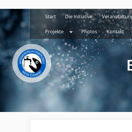
Skip
to
Start
Die Initiative
Veranstaltun
content
Toggle
Projekte
Photos
Kontakt
sub-
menu