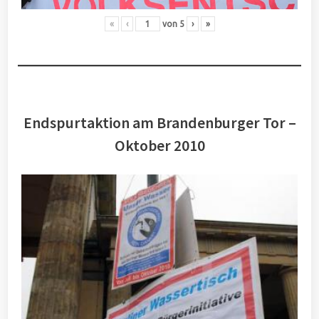
«
‹
von
5
›
»
Endspurtaktion am Brandenburger Tor –
Oktober 2010