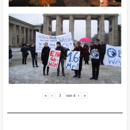
«
‹
von
4
›
»