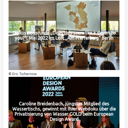
Diskussionsrunde „Does this seem like a desert to
you?“, Mai 2022 im Loft „Am Pfefferberg“ Berlin
© Eric Tschernow
Caroline Breidenbach, jüngstes Mitglied des
Wassertischs, gewinnt mit Ihrer Webdoku über die
Privatisierung von Wasser GOLD beim European
Design Award