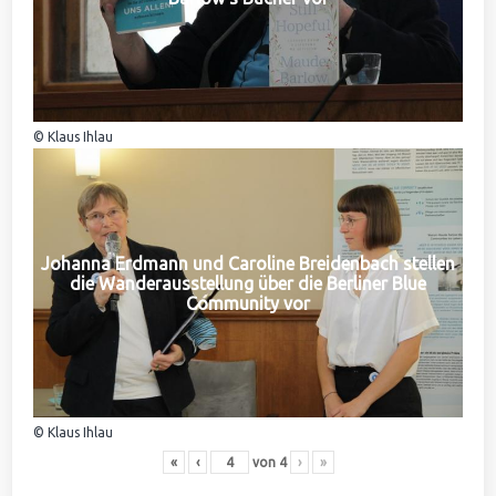
© Klaus Ihlau
Johanna Erdmann und Caroline Breidenbach stellen
die Wanderausstellung über die Berliner Blue
Community vor
© Klaus Ihlau
«
‹
von
4
›
»