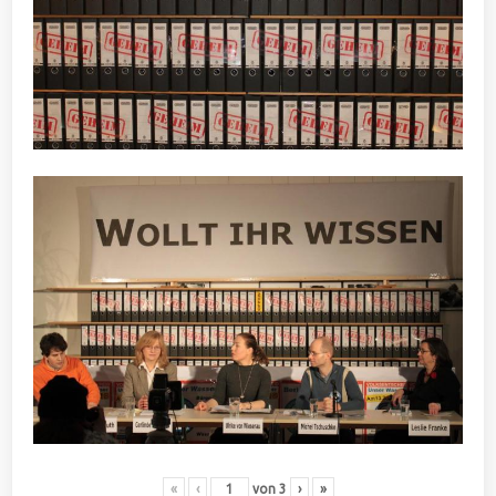
«
‹
von
3
›
»