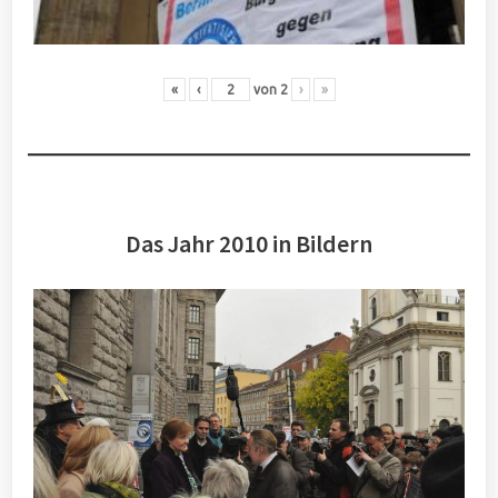
«
‹
von
2
›
»
Das Jahr 2010 in Bildern