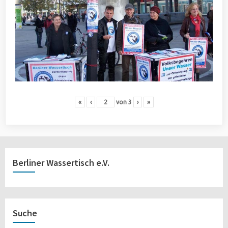
«
‹
von
3
›
»
Berliner Wassertisch e.V.
Suche