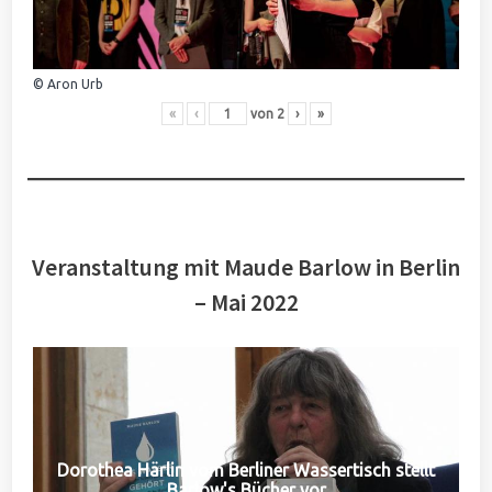
© Aron Urb
«
‹
von
2
›
»
Veranstaltung mit Maude Barlow in Berlin
– Mai 2022
Dorothea Härlin vom Berliner Wassertisch stellt
Barlow's Bücher vor