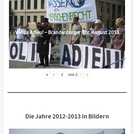
Veolia Adieu! – Brandenburger Tor, August 2013
«
‹
von
2
›
»
Die Jahre 2012-2013 in Bildern