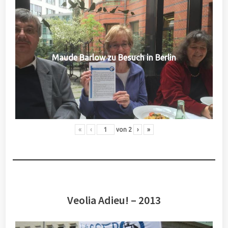
Maude Barlow zu Besuch in Berlin
«
‹
von
2
›
»
Veolia Adieu! – 2013