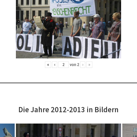
«
‹
von
2
›
»
Die Jahre 2012-2013 in Bildern