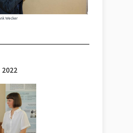
ank Wecker
i 2022