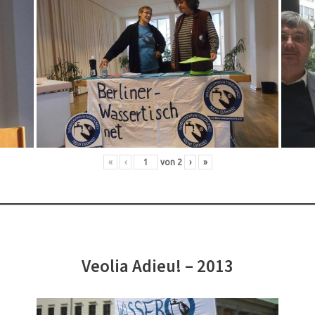
«
‹
von
2
›
»
Veolia Adieu! – 2013