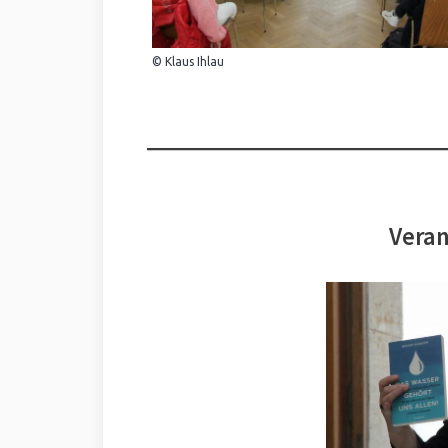
© Klaus Ihlau
Veran