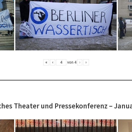
«
‹
von
4
›
»
hes Theater und Pressekonferenz – Janu