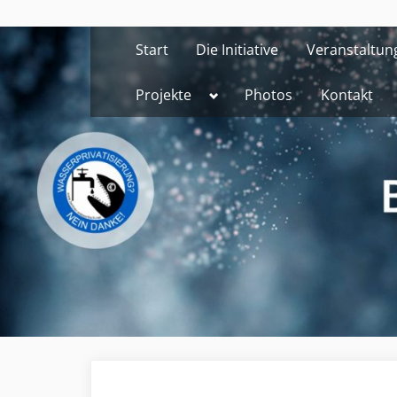
Skip
to
Start
Die Initiative
Veranstaltun
content
Toggle
Projekte
Photos
Kontakt
sub-
menu