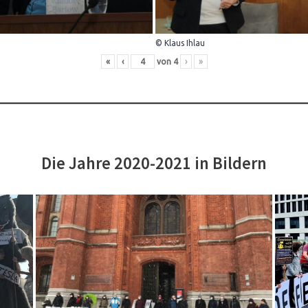
© Klaus Ihlau
«
‹
von
4
›
»
Die Jahre 2020-2021 in Bildern