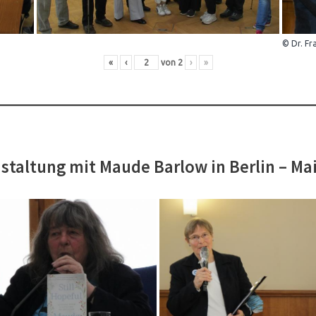
© Dr. Fr
«
‹
von
2
›
»
staltung mit Maude Barlow in Berlin – Ma