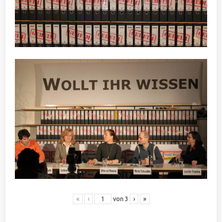
«
‹
von
3
›
»