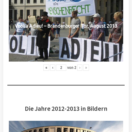
Veolia Adieu! – Brandenburger Tor, August 2013
«
‹
von
2
›
»
Die Jahre 2012-2013 in Bildern