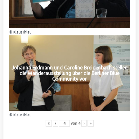
© Klaus Ihlau
Johanna Erdmann und Caroline Breidenbach stellen
die Wanderausstellung über die Berliner Blue
Community vor
© Klaus Ihlau
«
‹
von
4
›
»