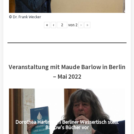
© Dr. Frank Wecker
«
‹
von
2
›
»
Veranstaltung mit Maude Barlow in Berlin
– Mai 2022
Dorothea Härlin vom Berliner Wassertisch stellt
Barlow's Bücher vor