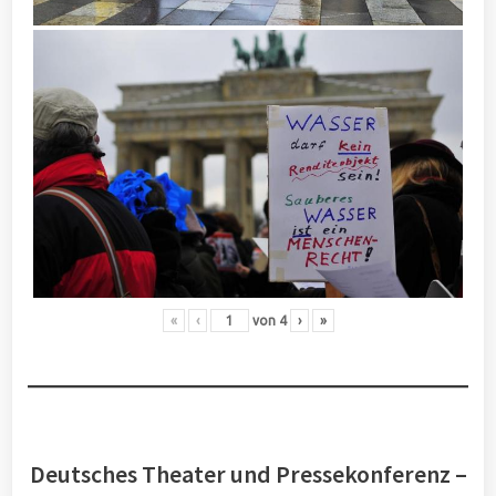
«
‹
von
4
›
»
Deutsches Theater und Pressekonferenz –