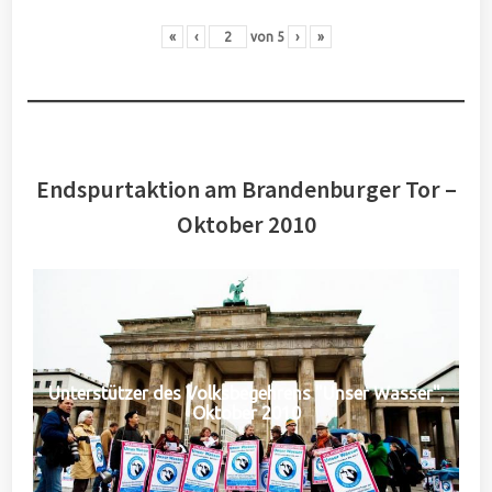
«
‹
von
5
›
»
Endspurtaktion am Brandenburger Tor –
Oktober 2010
Unterstützer des Volksbegehrens "Unser Wasser",
Oktober 2010