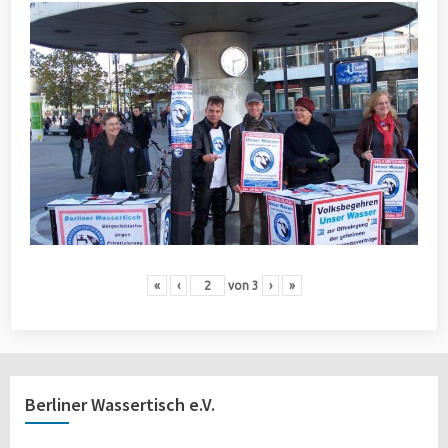
«
‹
von
3
›
»
Berliner Wassertisch e.V.