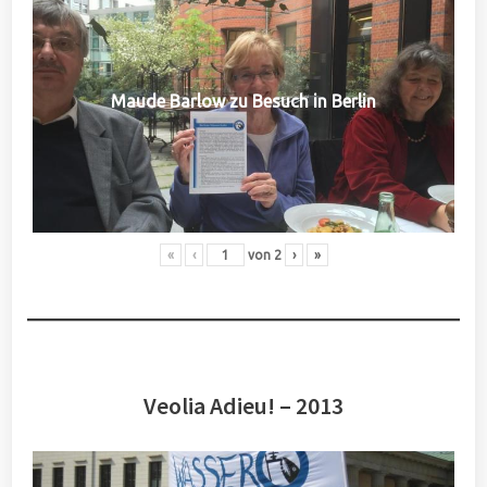
Maude Barlow zu Besuch in Berlin
«
‹
von
2
›
»
Veolia Adieu! – 2013