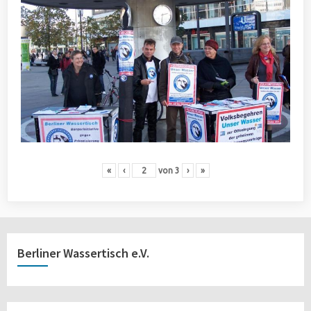
«
‹
von
3
›
»
Berliner Wassertisch e.V.