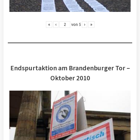
«
‹
von
5
›
»
Endspurtaktion am Brandenburger Tor –
Oktober 2010