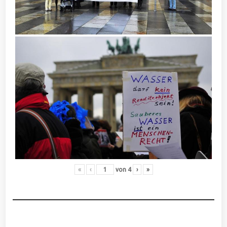
«
‹
von
4
›
»