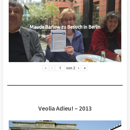
Maude Barlow zu Besuch in Berlin
«
‹
von
2
›
»
Veolia Adieu! – 2013