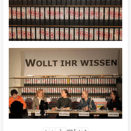
«
‹
von
3
›
»