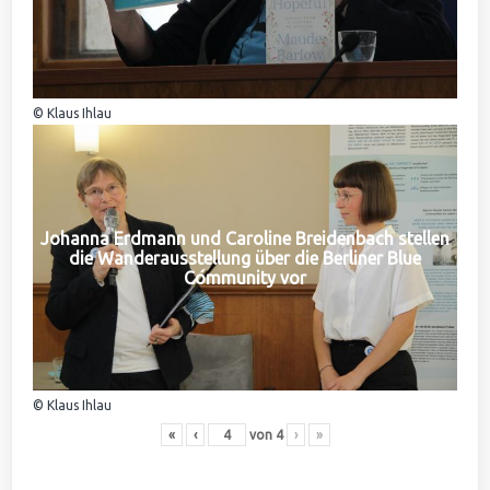
© Klaus Ihlau
Johanna Erdmann und Caroline Breidenbach stellen
die Wanderausstellung über die Berliner Blue
Community vor
© Klaus Ihlau
«
‹
von
4
›
»