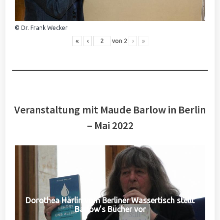
© Dr. Frank Wecker
«
‹
von
2
›
»
Veranstaltung mit Maude Barlow in Berlin
– Mai 2022
Dorothea Härlin vom Berliner Wassertisch stellt
Barlow's Bücher vor