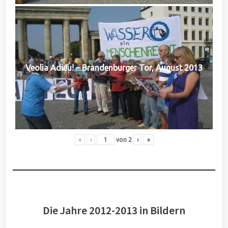
Veolia Adieu! – Brandenburger Tor, August 2013
«
‹
von
2
›
»
Die Jahre 2012-2013 in Bildern