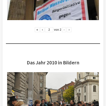
«
‹
von
2
›
»
Das Jahr 2010 in Bildern