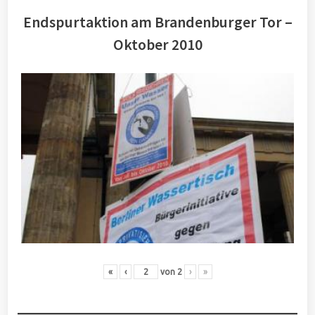
Endspurtaktion am Brandenburger Tor –
Oktober 2010
«
‹
von
2
›
»