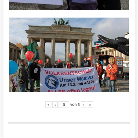
«
‹
von
5
›
»