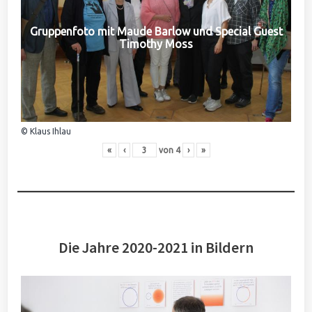
Gruppenfoto mit Maude Barlow und Special Guest
Timothy Moss
© Klaus Ihlau
«
‹
von
4
›
»
Die Jahre 2020-2021 in Bildern