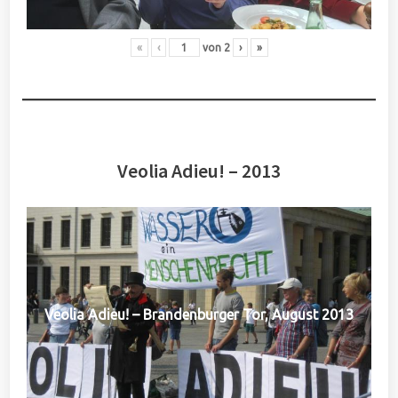
«
‹
von
2
›
»
Veolia Adieu! – 2013
Veolia Adieu! – Brandenburger Tor, August 2013