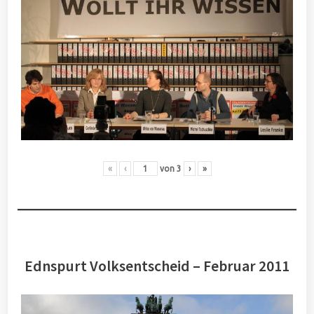
«
‹
von
3
›
»
Ednspurt Volksentscheid – Februar 2011