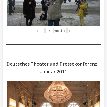
«
‹
von
4
›
»
Deutsches Theater und Pressekonferenz –
Januar 2011