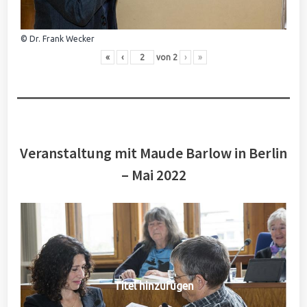
© Dr. Frank Wecker
«
‹
von
2
›
»
Veranstaltung mit Maude Barlow in Berlin
– Mai 2022
Titel hinzufügen