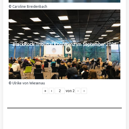
© Caroline Breidenbach
BlackRock Tribunal Konferenz im September 2021
© Ulrike von Wiesenau
«
‹
von
2
›
»