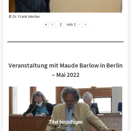
© Dr. Frank Wecker
«
‹
von
2
›
»
Veranstaltung mit Maude Barlow in Berlin
– Mai 2022
Titel hinzufügen