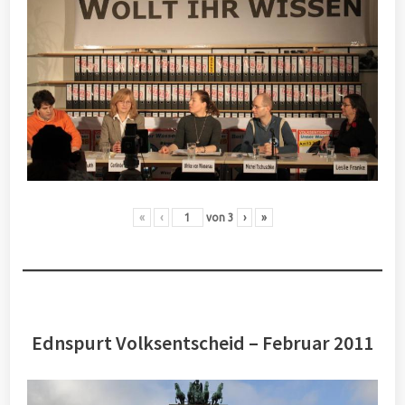
«
‹
von
3
›
»
Ednspurt Volksentscheid – Februar 2011