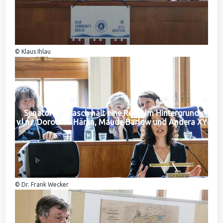
© Klaus Ihlau
Senatorin Jarasch hält eine Rede. Im Hintergrund
v.l.n.r. Dorothea Härlin, Maude Barlow und Andera XY
© Dr. Frank Wecker