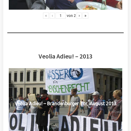
«
‹
von
2
›
»
Veolia Adieu! – 2013
Veolia Adieu! – Brandenburger Tor, August 2013