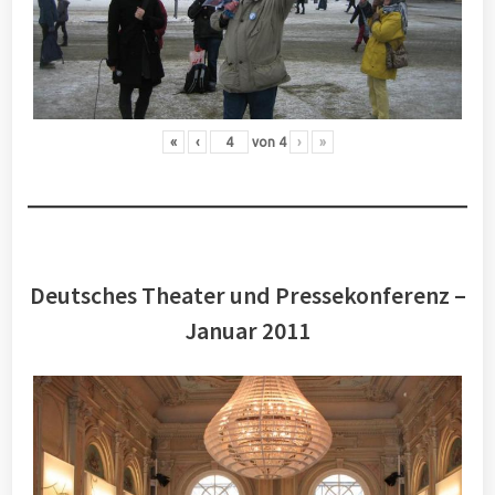
«
‹
von
4
›
»
Deutsches Theater und Pressekonferenz –
Januar 2011