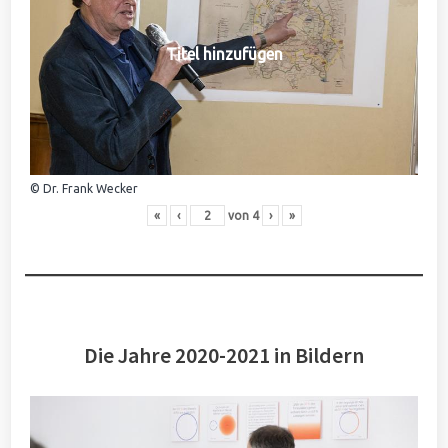
Titel hinzufügen
© Dr. Frank Wecker
«
‹
von
4
›
»
Die Jahre 2020-2021 in Bildern