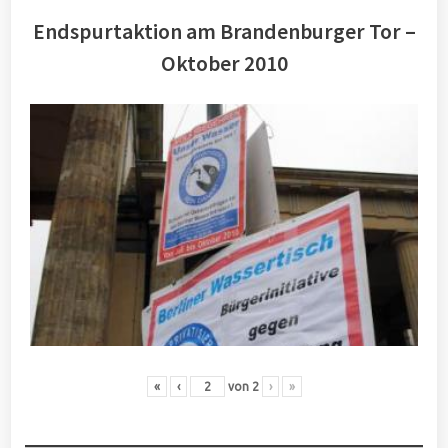
Endspurtaktion am Brandenburger Tor –
Oktober 2010
«
‹
von
2
›
»