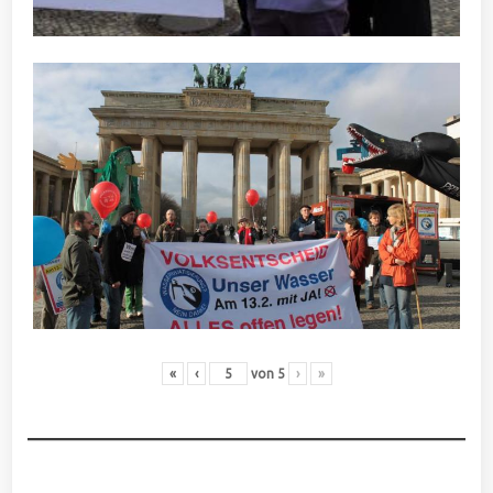
«
‹
von
5
›
»