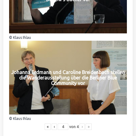
© Klaus Ihlau
Johanna Erdmann und Caroline Breidenbach stellen
die Wanderausstellung über die Berliner Blue
Community vor
© Klaus Ihlau
«
‹
von
4
›
»