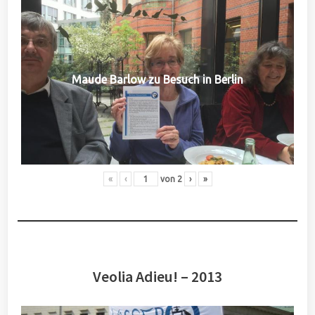
Maude Barlow zu Besuch in Berlin
«
‹
von
2
›
»
Veolia Adieu! – 2013