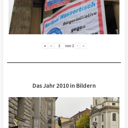
«
‹
von
2
›
»
Das Jahr 2010 in Bildern