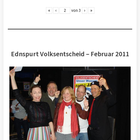
«
‹
von
3
›
»
Ednspurt Volksentscheid – Februar 2011