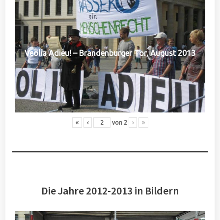
Veolia Adieu! – Brandenburger Tor, August 2013
«
‹
von
2
›
»
Die Jahre 2012-2013 in Bildern