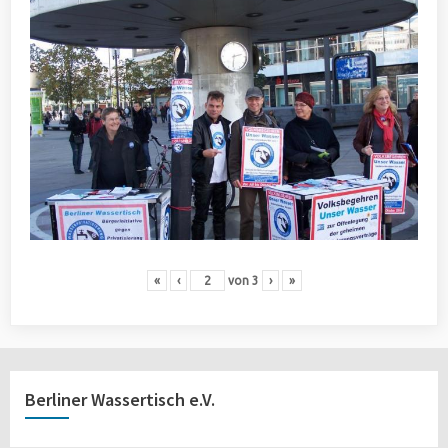
«
‹
von
3
›
»
Berliner Wassertisch e.V.