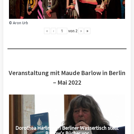
© Aron Urb
«
‹
von
2
›
»
Veranstaltung mit Maude Barlow in Berlin
– Mai 2022
Dorothea Härlin vom Berliner Wassertisch stellt
Barlow's Bücher vor