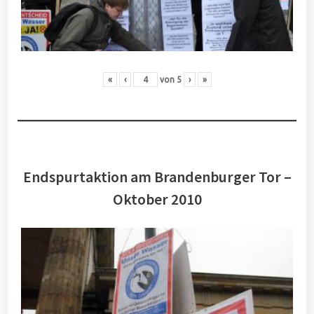
«
‹
von
5
›
»
Endspurtaktion am Brandenburger Tor –
Oktober 2010