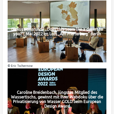
Diskussionsrunde „Does this seem like a desert to
you?“, Mai 2022 im Loft „Am Pfefferberg“ Berlin
© Eric Tschernow
Caroline Breidenbach, jüngstes Mitglied des
Wassertischs, gewinnt mit Ihrer Webdoku über die
Privatisierung von Wasser GOLD beim European
Design Award