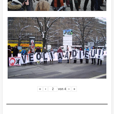
«
‹
von
4
›
»