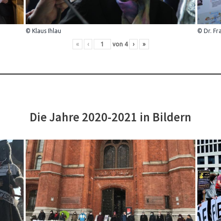
© Klaus Ihlau
© Dr. Fr
«
‹
von
4
›
»
Die Jahre 2020-2021 in Bildern