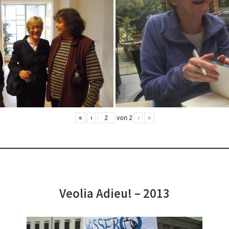
«
‹
von
2
›
»
Veolia Adieu! – 2013