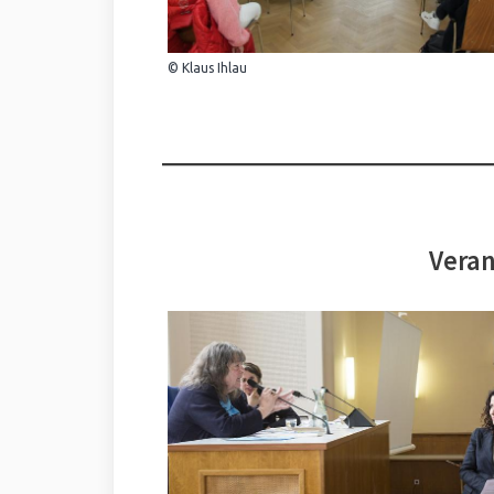
© Klaus Ihlau
Veran