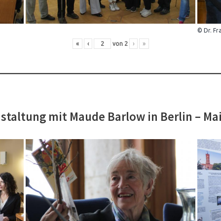
© Dr. Fr
«
‹
von
2
›
»
staltung mit Maude Barlow in Berlin – Ma