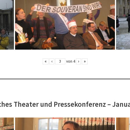
«
‹
von
4
›
»
hes Theater und Pressekonferenz – Janu