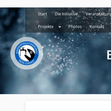
Skip
to
Start
Die Initiative
Veranstaltun
content
Toggle
Projekte
Photos
Kontakt
sub-
menu