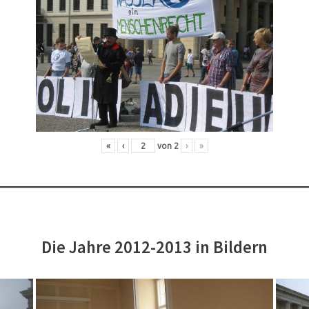
«
‹
von
2
›
»
Die Jahre 2012-2013 in Bildern