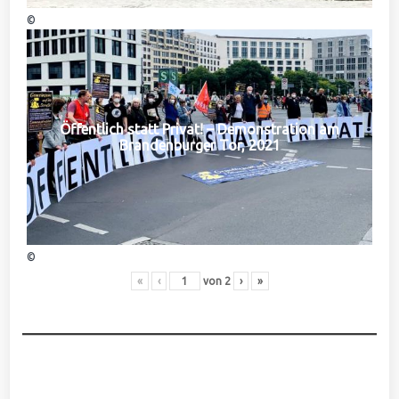
©
Öffentlich statt Privat! – Demonstration am
Brandenburger Tor, 2021
©
«
‹
von
2
›
»