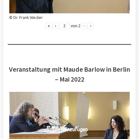
© Dr. Frank Wecker
«
‹
von
2
›
»
Veranstaltung mit Maude Barlow in Berlin
– Mai 2022
Titel hinzufügen