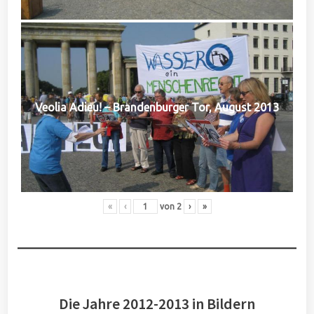
Veolia Adieu! – Brandenburger Tor, August 2013
«
‹
von
2
›
»
Die Jahre 2012-2013 in Bildern