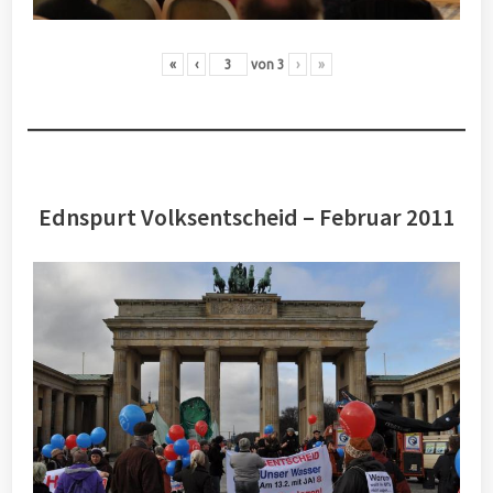
«
‹
von
3
›
»
Ednspurt Volksentscheid – Februar 2011