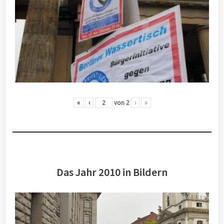
«
‹
von
2
›
»
Das Jahr 2010 in Bildern