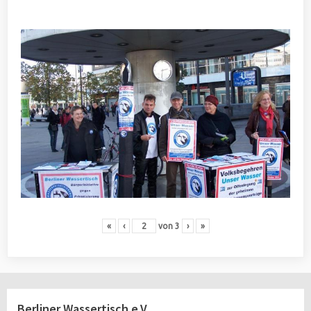
«
‹
von
3
›
»
Berliner Wassertisch e.V.