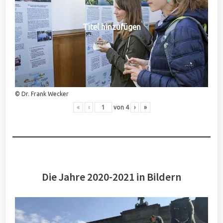
Titel hinzufügen
© Dr. Frank Wecker
«
‹
von
4
›
»
Die Jahre 2020-2021 in Bildern