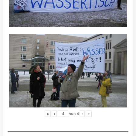
«
‹
von
4
›
»