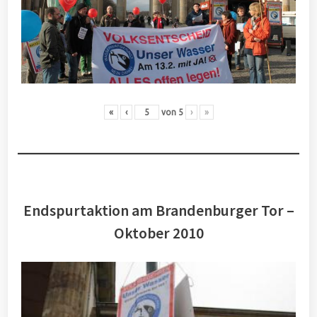
«
‹
von
5
›
»
Endspurtaktion am Brandenburger Tor –
Oktober 2010