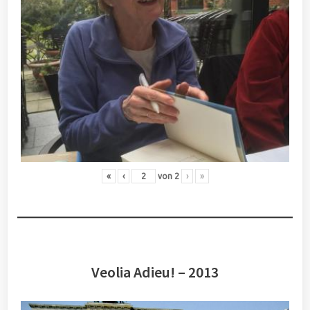
«
‹
von
2
›
»
Veolia Adieu! – 2013