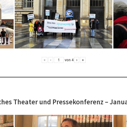
«
‹
von
4
›
»
hes Theater und Pressekonferenz – Janu