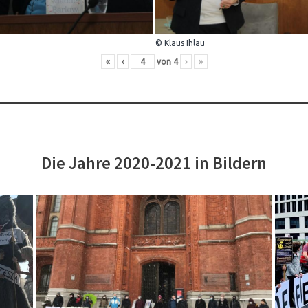
© Klaus Ihlau
«
‹
von
4
›
»
Die Jahre 2020-2021 in Bildern