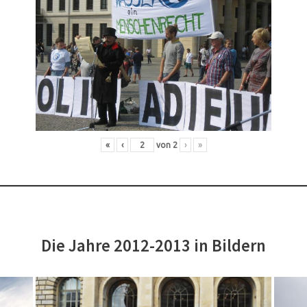
«
‹
von
2
›
»
Die Jahre 2012-2013 in Bildern