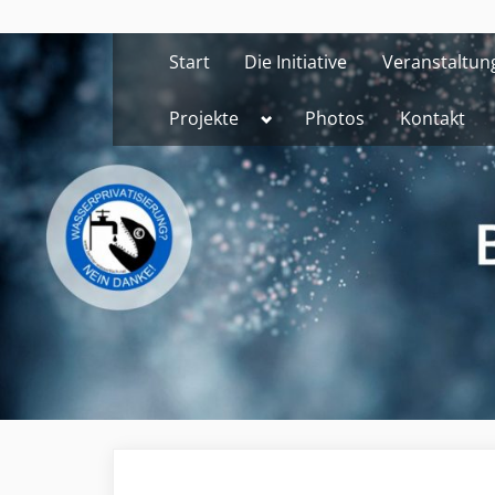
Skip
to
Start
Die Initiative
Veranstaltun
content
Toggle
Projekte
Photos
Kontakt
sub-
menu