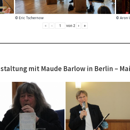
© Eric Tschernow
© Aron 
«
‹
von
2
›
»
staltung mit Maude Barlow in Berlin – Ma