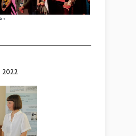
Urb
i 2022