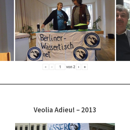
«
‹
von
2
›
»
Veolia Adieu! – 2013