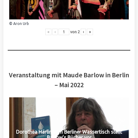
© Aron Urb
«
‹
von
2
›
»
Veranstaltung mit Maude Barlow in Berlin
– Mai 2022
Dorothea Härlin vom Berliner Wassertisch stellt
Barlow's Bücher vor