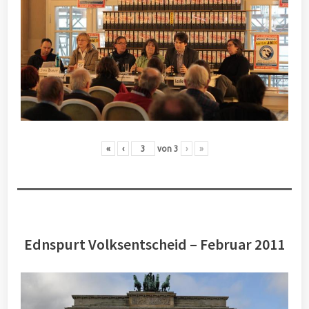
«
‹
von
3
›
»
Ednspurt Volksentscheid – Februar 2011