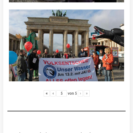
«
‹
von
5
›
»