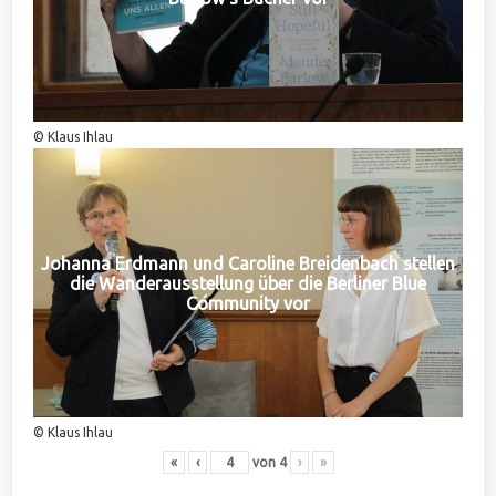
© Klaus Ihlau
Johanna Erdmann und Caroline Breidenbach stellen
die Wanderausstellung über die Berliner Blue
Community vor
© Klaus Ihlau
«
‹
von
4
›
»