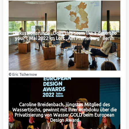
Diskussionsrunde „Does this seem like a desert to
you?“, Mai 2022 im Loft „Am Pfefferberg“ Berlin
© Eric Tschernow
Caroline Breidenbach, jüngstes Mitglied des
Wassertischs, gewinnt mit Ihrer Webdoku über die
Privatisierung von Wasser GOLD beim European
Design Award