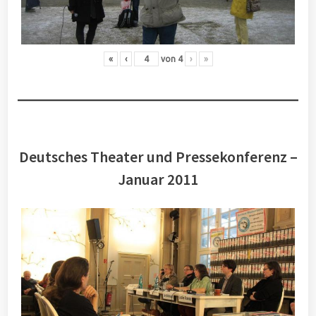
«
‹
von
4
›
»
Deutsches Theater und Pressekonferenz –
Januar 2011