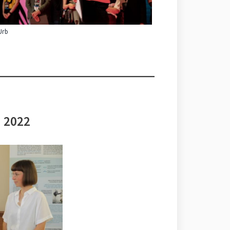
Urb
i 2022