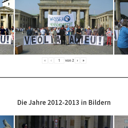
«
‹
von
2
›
»
Die Jahre 2012-2013 in Bildern