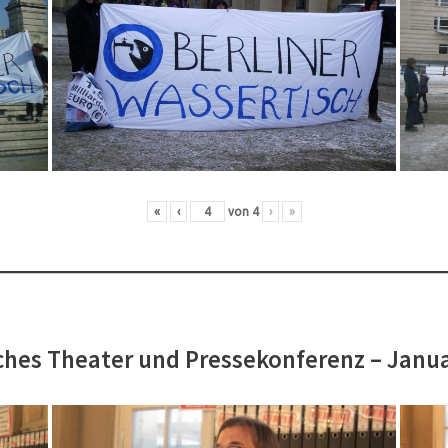
«
‹
von
4
›
»
hes Theater und Pressekonferenz – Janu