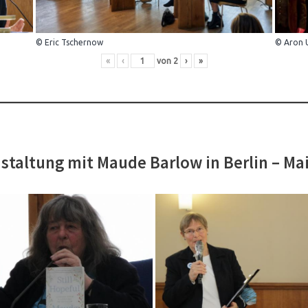
© Eric Tschernow
© Aron 
«
‹
von
2
›
»
staltung mit Maude Barlow in Berlin – Ma