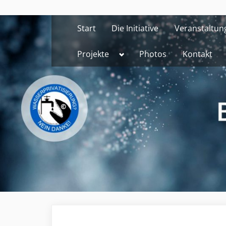
Skip
to
Start
Die Initiative
Veranstaltun
content
Toggle
Projekte
Photos
Kontakt
sub-
menu