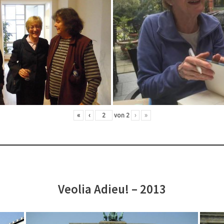
«
‹
von
2
›
»
Veolia Adieu! – 2013