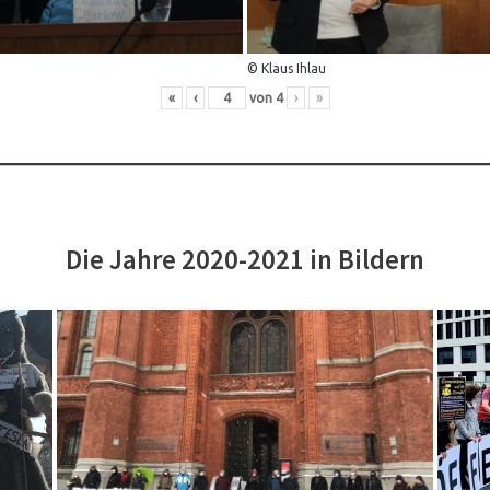
© Klaus Ihlau
«
‹
von
4
›
»
Die Jahre 2020-2021 in Bildern