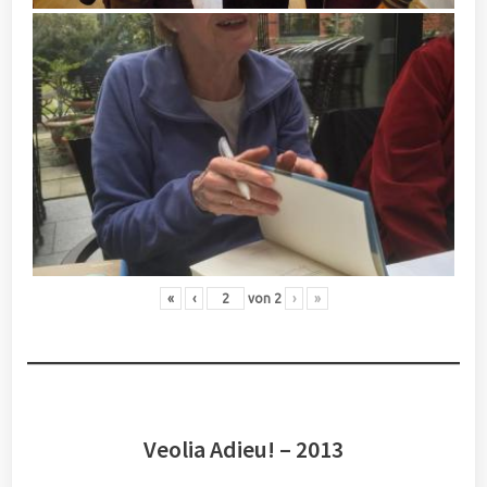
«
‹
von
2
›
»
Veolia Adieu! – 2013