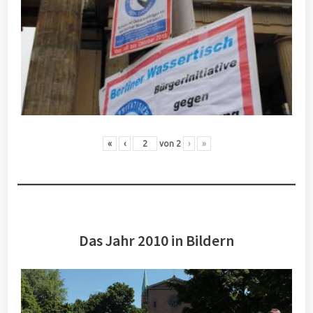
«
‹
von
2
›
»
Das Jahr 2010 in Bildern