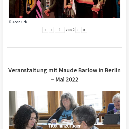
© Aron Urb
«
‹
von
2
›
»
Veranstaltung mit Maude Barlow in Berlin
– Mai 2022
Titel hinzufügen