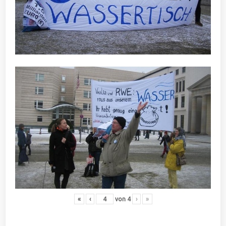
«
‹
von
4
›
»