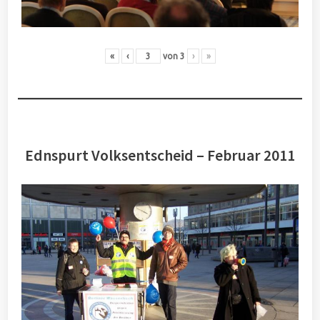
«
‹
von
3
›
»
Ednspurt Volksentscheid – Februar 2011