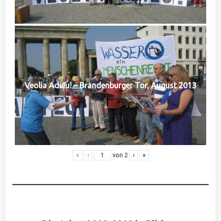
Veolia Adieu! – Brandenburger Tor, August 2013
«
‹
von
2
›
»