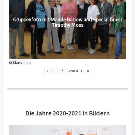
Gruppenfoto mit Maude Barlow und Special Guest
Timothy Moss
© Klaus Ihlau
«
‹
von
4
›
»
Die Jahre 2020-2021 in Bildern