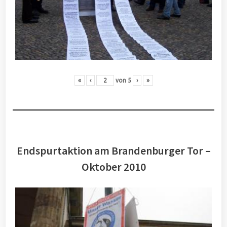
«
‹
von
5
›
»
Endspurtaktion am Brandenburger Tor –
Oktober 2010