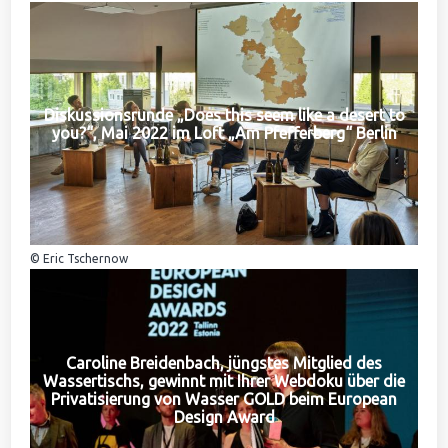
Diskussionsrunde „Does this seem like a desert to
you?“, Mai 2022 im Loft „Am Pfefferberg“ Berlin
© Eric Tschernow
Caroline Breidenbach, jüngstes Mitglied des
Wassertischs, gewinnt mit Ihrer Webdoku über die
Privatisierung von Wasser GOLD beim European
Design Award