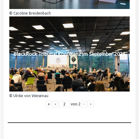
© Caroline Breidenbach
BlackRock Tribunal Konferenz im September 2021
© Ulrike von Wiesenau
«
‹
von
2
›
»