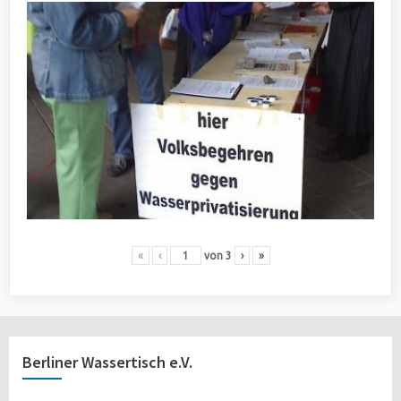
«
‹
von
3
›
»
Berliner Wassertisch e.V.