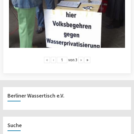
«
‹
von
3
›
»
Berliner Wassertisch e.V.
Suche