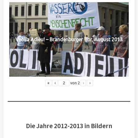
Veolia Adieu! – Brandenburger Tor, August 2013
«
‹
von
2
›
»
Die Jahre 2012-2013 in Bildern