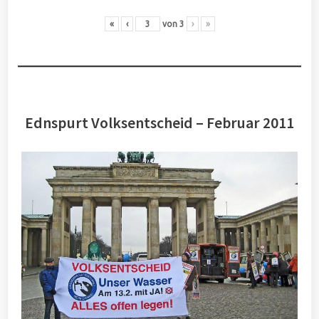
«
‹
von
3
›
»
Ednspurt Volksentscheid – Februar 2011