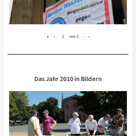
«
‹
von
2
›
»
Das Jahr 2010 in Bildern