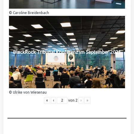
© Caroline Breidenbach
BlackRock Tribunal Konferenz im September 2021
© Ulrike von Wiesenau
«
‹
von
2
›
»