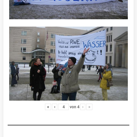
«
‹
von
4
›
»