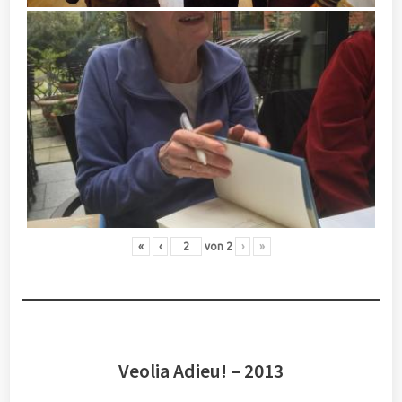
«
‹
von
2
›
»
Veolia Adieu! – 2013