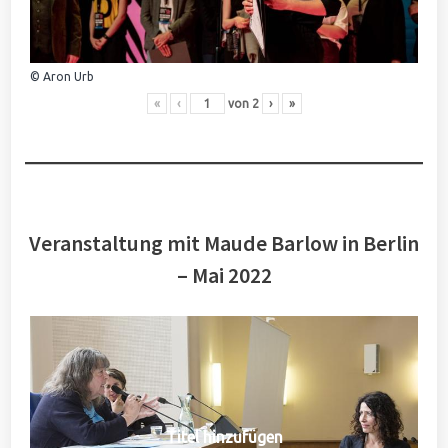
© Aron Urb
«
‹
von
2
›
»
Veranstaltung mit Maude Barlow in Berlin
– Mai 2022
Titel hinzufügen