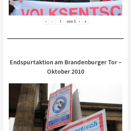
«
‹
von
5
›
»
Endspurtaktion am Brandenburger Tor –
Oktober 2010