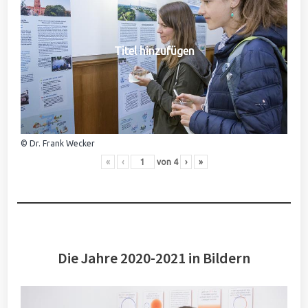
Titel hinzufügen
© Dr. Frank Wecker
«
‹
von
4
›
»
Die Jahre 2020-2021 in Bildern