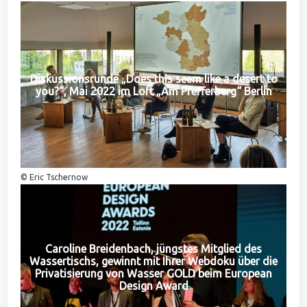
Diskussionsrunde „Does this seem like a desert to
you?“, Mai 2022 im Loft „Am Pfefferberg“ Berlin
© Eric Tschernow
Caroline Breidenbach, jüngstes Mitglied des
Wassertischs, gewinnt mit Ihrer Webdoku über die
Privatisierung von Wasser GOLD beim European
Design Award