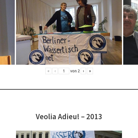
«
‹
von
2
›
»
Veolia Adieu! – 2013