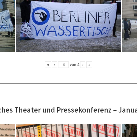
«
‹
von
4
›
»
hes Theater und Pressekonferenz – Janu