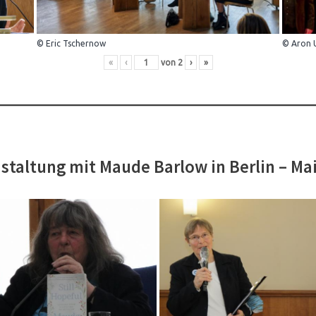
© Eric Tschernow
© Aron 
«
‹
von
2
›
»
staltung mit Maude Barlow in Berlin – Ma