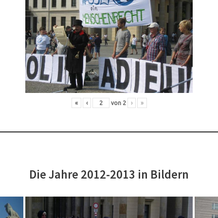
«
‹
von
2
›
»
Die Jahre 2012-2013 in Bildern