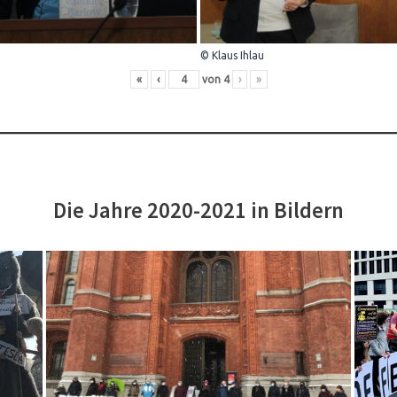
© Klaus Ihlau
«
‹
von
4
›
»
Die Jahre 2020-2021 in Bildern