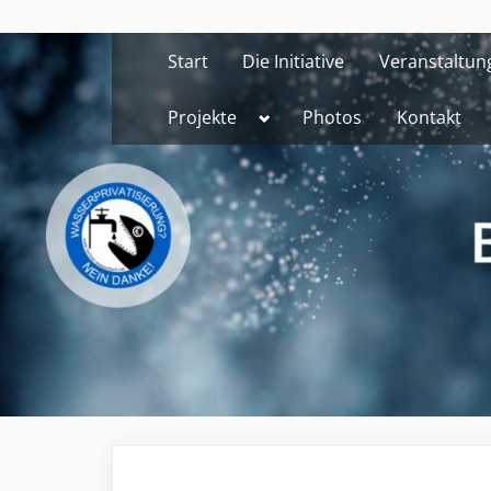
Skip
to
Start
Die Initiative
Veranstaltun
content
Toggle
Projekte
Photos
Kontakt
sub-
menu