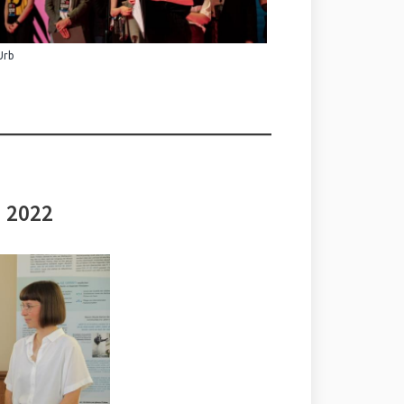
Urb
i 2022