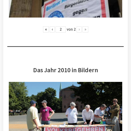
«
‹
von
2
›
»
Das Jahr 2010 in Bildern