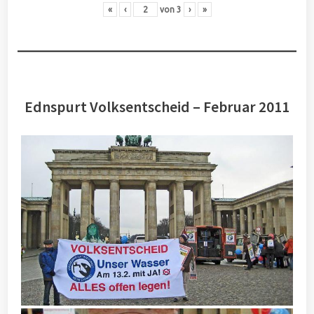
«
‹
von
3
›
»
Ednspurt Volksentscheid – Februar 2011