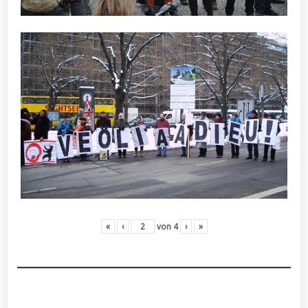
«
‹
von
4
›
»