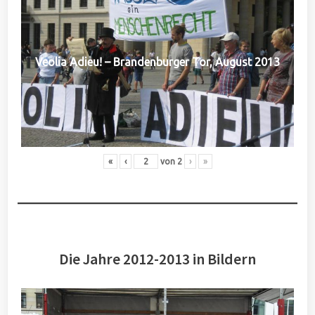
Veolia Adieu! – Brandenburger Tor, August 2013
«
‹
von
2
›
»
Die Jahre 2012-2013 in Bildern