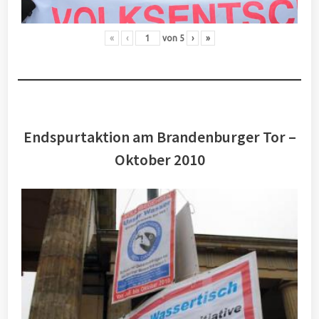
«
‹
von
5
›
»
Endspurtaktion am Brandenburger Tor –
Oktober 2010