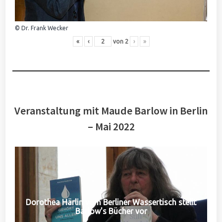
© Dr. Frank Wecker
«
‹
von
2
›
»
Veranstaltung mit Maude Barlow in Berlin
– Mai 2022
Dorothea Härlin vom Berliner Wassertisch stellt
Barlow's Bücher vor