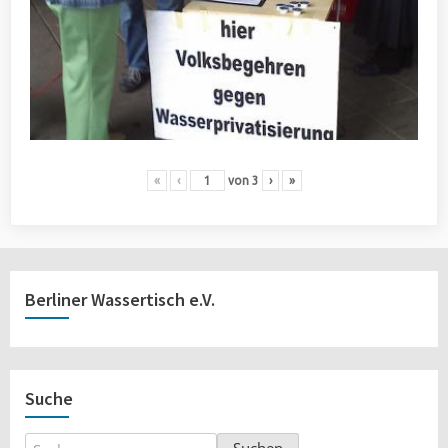
«
‹
von
3
›
»
Berliner Wassertisch e.V.
Suche
Suchen