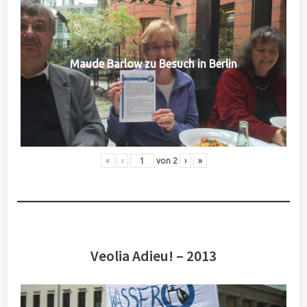
Maude Barlow zu Besuch in Berlin
«
‹
von
2
›
»
Veolia Adieu! – 2013