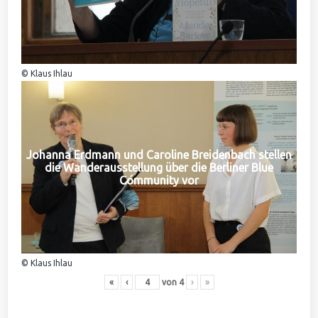
© Klaus Ihlau
Johanna Erdmann und Caroline Breidenbach stellen
die Wanderausstellung über die Berliner Blue
Community vor
© Klaus Ihlau
«
‹
von
4
›
»