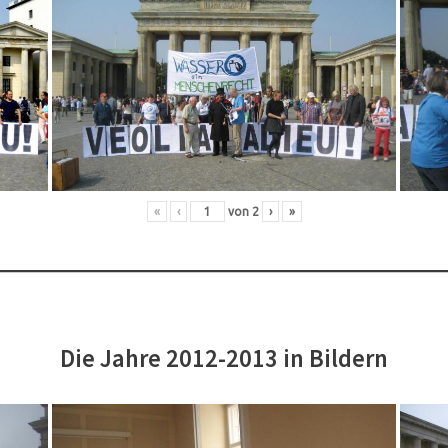
«
‹
von
2
›
»
Die Jahre 2012-2013 in Bildern