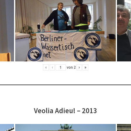
«
‹
von
2
›
»
Veolia Adieu! – 2013