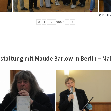
© Dr. Fr
«
‹
von
2
›
»
staltung mit Maude Barlow in Berlin – Ma