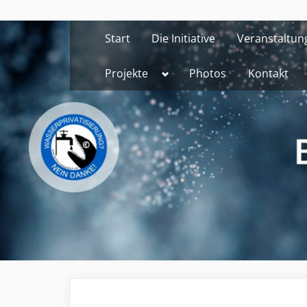
Skip
to
Start
Die Initiative
Veranstaltun
content
Toggle
Projekte
Photos
Kontakt
sub-
menu