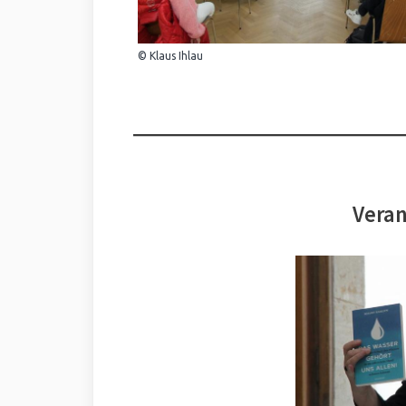
© Klaus Ihlau
Veran