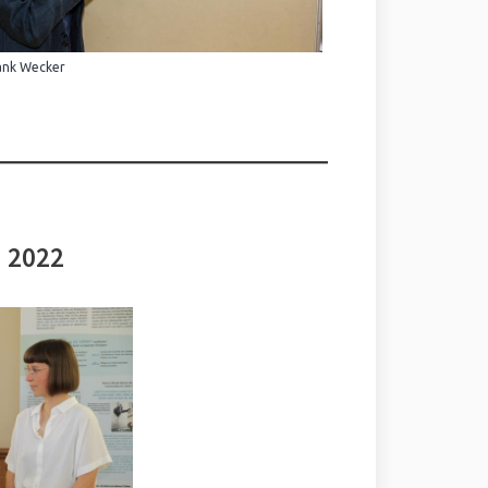
ank Wecker
i 2022