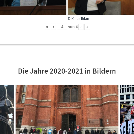
© Klaus Ihlau
«
‹
von
4
›
»
Die Jahre 2020-2021 in Bildern