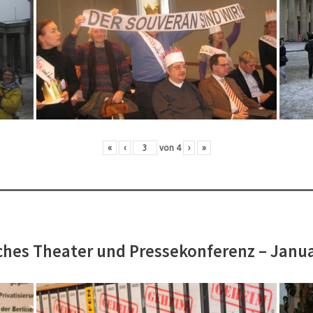
«
‹
von
4
›
»
hes Theater und Pressekonferenz – Janu