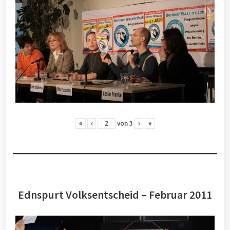
«
‹
von
3
›
»
Ednspurt Volksentscheid – Februar 2011