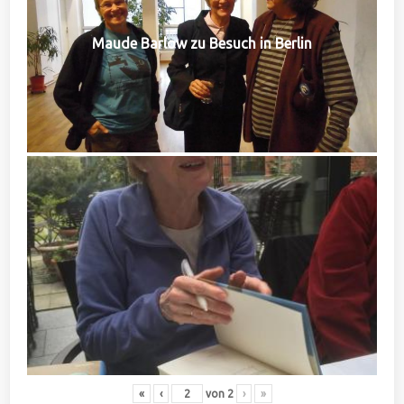
Maude Barlow zu Besuch in Berlin
«
‹
von
2
›
»