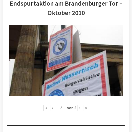
Endspurtaktion am Brandenburger Tor –
Oktober 2010
«
‹
von
2
›
»