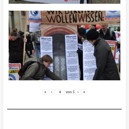
«
‹
von
5
›
»