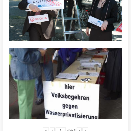
«
‹
von
3
›
»