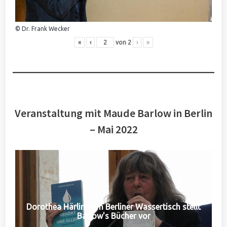
© Dr. Frank Wecker
«
‹
von
2
›
»
Veranstaltung mit Maude Barlow in Berlin
– Mai 2022
Dorothea Härlin vom Berliner Wassertisch stellt
Barlow's Bücher vor