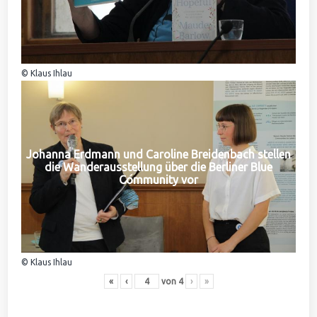
© Klaus Ihlau
Johanna Erdmann und Caroline Breidenbach stellen
die Wanderausstellung über die Berliner Blue
Community vor
© Klaus Ihlau
«
‹
von
4
›
»