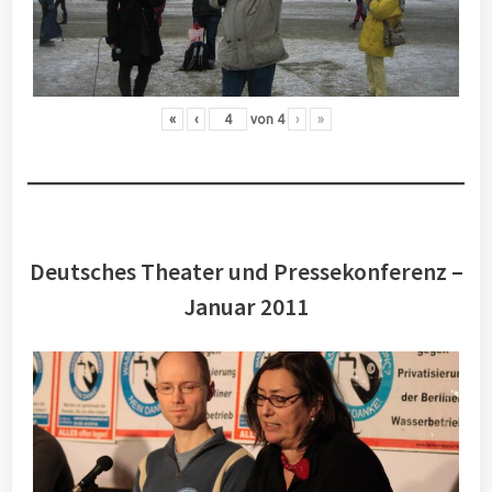
«
‹
von
4
›
»
Deutsches Theater und Pressekonferenz –
Januar 2011