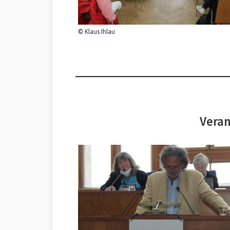
© Klaus Ihlau
Veran