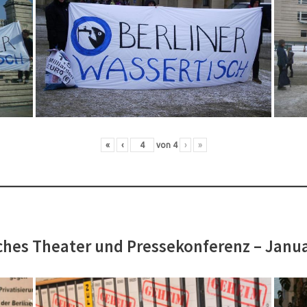
«
‹
von
4
›
»
hes Theater und Pressekonferenz – Janu