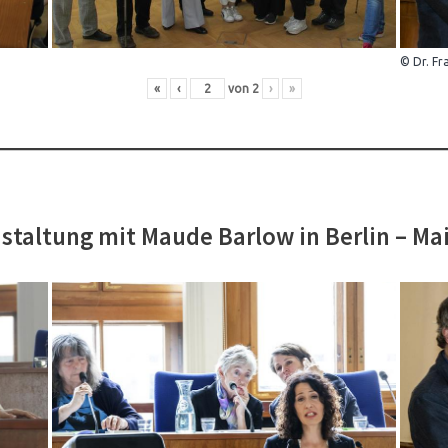
© Dr. Fr
«
‹
von
2
›
»
staltung mit Maude Barlow in Berlin – Ma