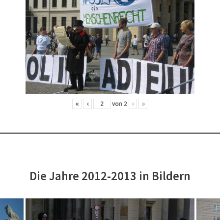
«
‹
von
2
›
»
Die Jahre 2012-2013 in Bildern