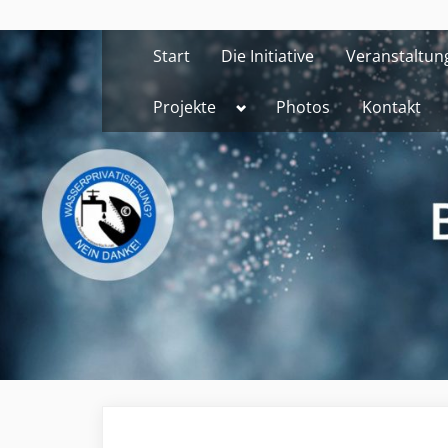
Skip
to
Start
Die Initiative
Veranstaltun
content
Toggle
Projekte
Photos
Kontakt
sub-
menu