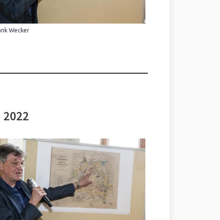
ank Wecker
i 2022