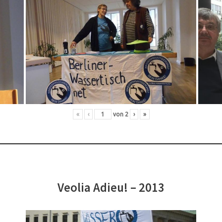
«
‹
von
2
›
»
Veolia Adieu! – 2013