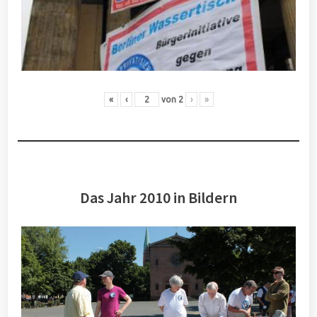
«
‹
von
2
›
»
Das Jahr 2010 in Bildern