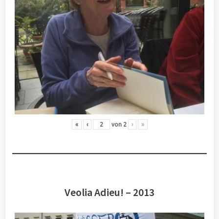
«
‹
von
2
›
»
Veolia Adieu! – 2013