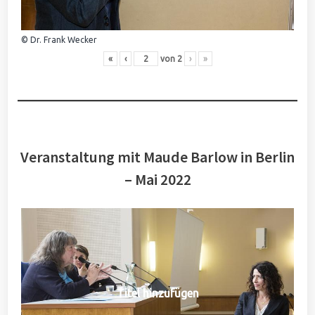
© Dr. Frank Wecker
«
‹
von
2
›
»
Veranstaltung mit Maude Barlow in Berlin
– Mai 2022
Titel hinzufügen