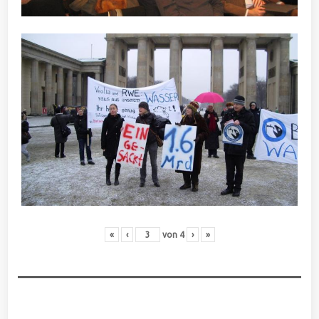
«
‹
von
4
›
»