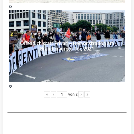
©
Öffentlich statt Privat! – Demonstration am
Brandenburger Tor, 2021
©
«
‹
von
2
›
»