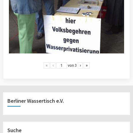
«
‹
von
3
›
»
Berliner Wassertisch e.V.
Suche