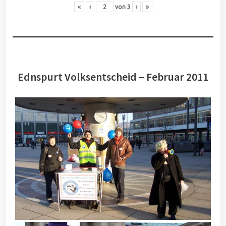
«
‹
von
3
›
»
Ednspurt Volksentscheid – Februar 2011