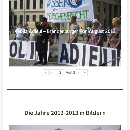
Veolia Adieu! – Brandenburger Tor, August 2013
«
‹
von
2
›
»
Die Jahre 2012-2013 in Bildern