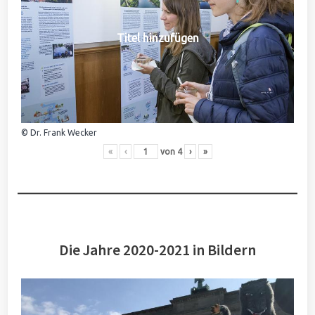
Titel hinzufügen
© Dr. Frank Wecker
«
‹
von
4
›
»
Die Jahre 2020-2021 in Bildern