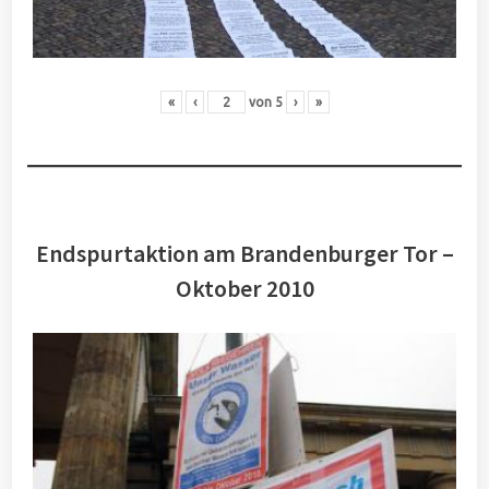
«
‹
von
5
›
»
Endspurtaktion am Brandenburger Tor –
Oktober 2010