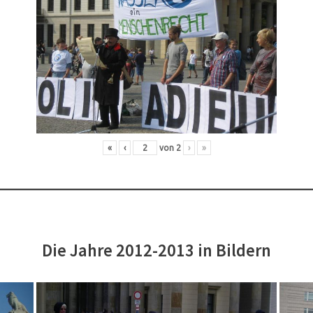
«
‹
von
2
›
»
Die Jahre 2012-2013 in Bildern