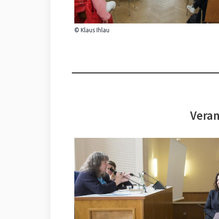
© Klaus Ihlau
Veran