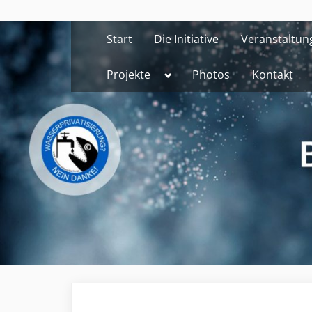
Skip
to
Start
Die Initiative
Veranstaltun
content
Toggle
Projekte
Photos
Kontakt
sub-
menu