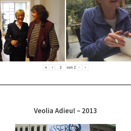
«
‹
von
2
›
»
Veolia Adieu! – 2013