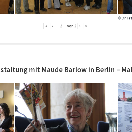
© Dr. Fr
«
‹
von
2
›
»
staltung mit Maude Barlow in Berlin – Ma