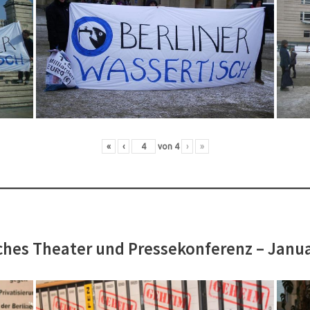
«
‹
von
4
›
»
hes Theater und Pressekonferenz – Janu