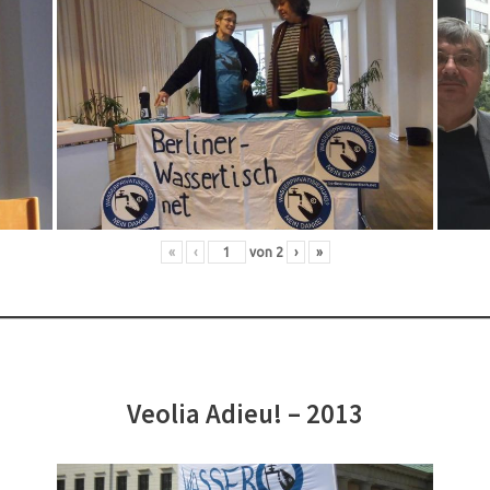
«
‹
von
2
›
»
Veolia Adieu! – 2013