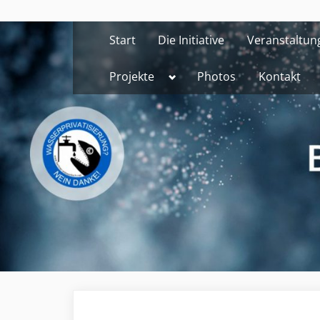
Skip
to
Start
Die Initiative
Veranstaltun
content
Toggle
Projekte
Photos
Kontakt
sub-
menu