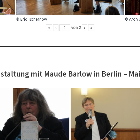
© Eric Tschernow
© Aron 
«
‹
von
2
›
»
staltung mit Maude Barlow in Berlin – Ma