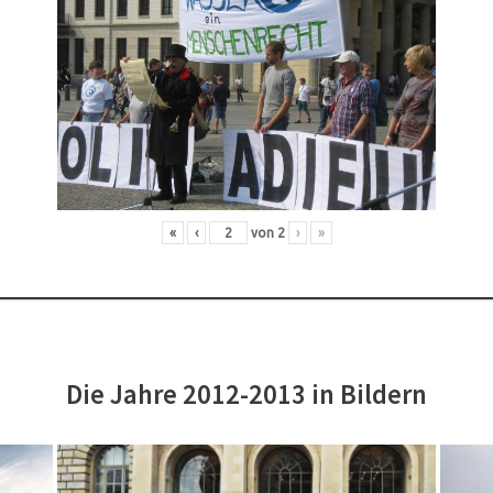
«
‹
von
2
›
»
Die Jahre 2012-2013 in Bildern