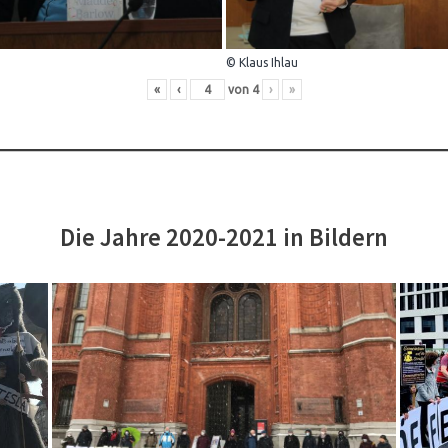
© Klaus Ihlau
«
‹
von
4
›
»
Die Jahre 2020-2021 in Bildern