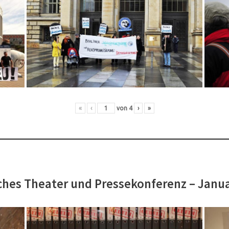
«
‹
von
4
›
»
hes Theater und Pressekonferenz – Janu