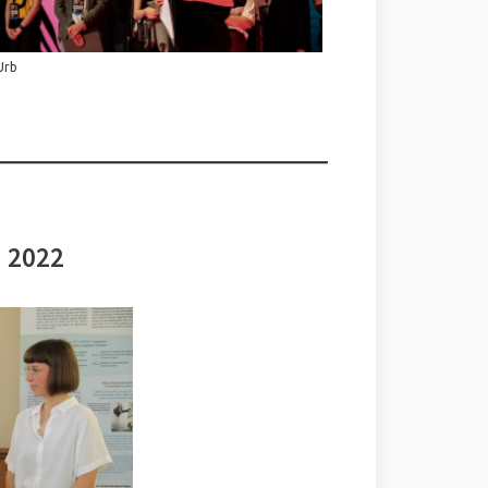
Urb
i 2022