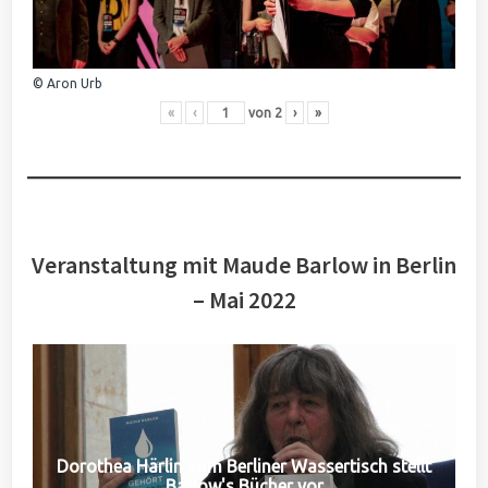
© Aron Urb
«
‹
von
2
›
»
Veranstaltung mit Maude Barlow in Berlin
– Mai 2022
Dorothea Härlin vom Berliner Wassertisch stellt
Barlow's Bücher vor