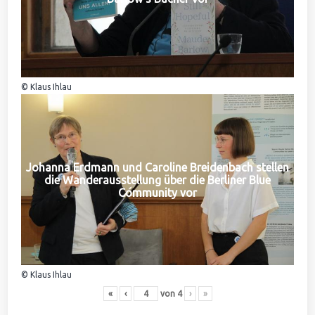
© Klaus Ihlau
Johanna Erdmann und Caroline Breidenbach stellen
die Wanderausstellung über die Berliner Blue
Community vor
© Klaus Ihlau
«
‹
von
4
›
»