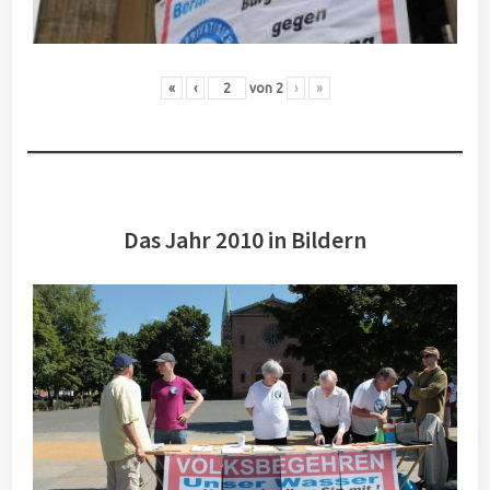
«
‹
von
2
›
»
Das Jahr 2010 in Bildern