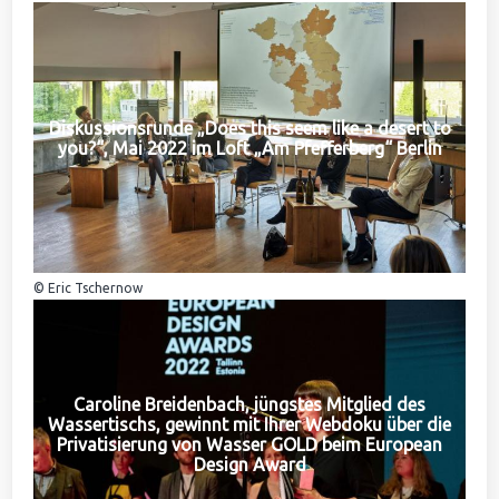
Diskussionsrunde „Does this seem like a desert to
you?“, Mai 2022 im Loft „Am Pfefferberg“ Berlin
© Eric Tschernow
Caroline Breidenbach, jüngstes Mitglied des
Wassertischs, gewinnt mit Ihrer Webdoku über die
Privatisierung von Wasser GOLD beim European
Design Award