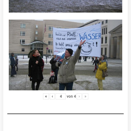
«
‹
von
4
›
»