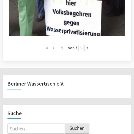
«
‹
von
3
›
»
Berliner Wassertisch e.V.
Suche
Suchen