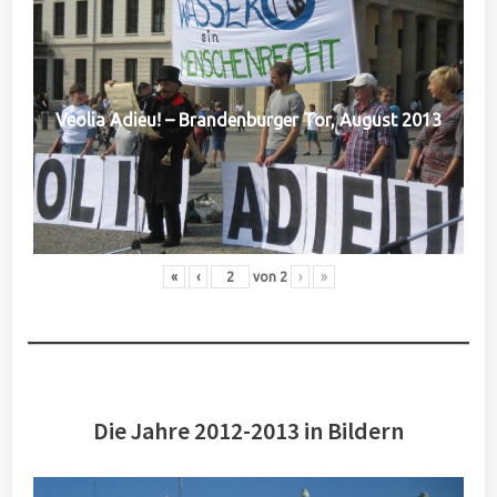
Veolia Adieu! – Brandenburger Tor, August 2013
«
‹
von
2
›
»
Die Jahre 2012-2013 in Bildern