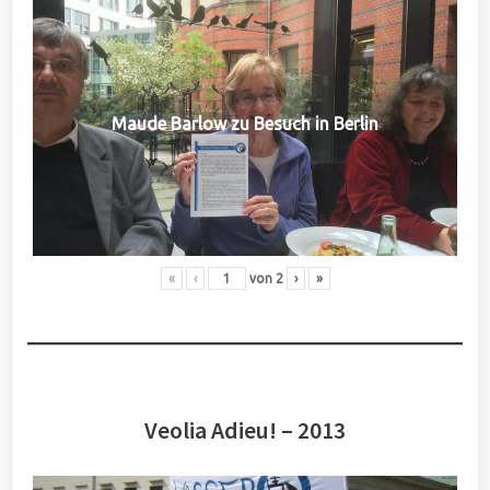
Maude Barlow zu Besuch in Berlin
«
‹
von
2
›
»
Veolia Adieu! – 2013