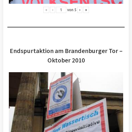
«
‹
von
5
›
»
Endspurtaktion am Brandenburger Tor –
Oktober 2010