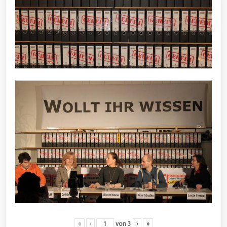
«
‹
von
3
›
»