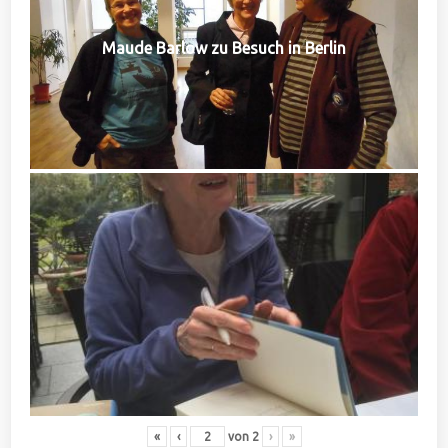
Maude Barlow zu Besuch in Berlin
«
‹
von
2
›
»