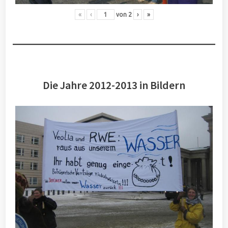
«
‹
von
2
›
»
Die Jahre 2012-2013 in Bildern