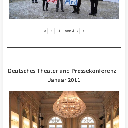
«
‹
von
4
›
»
Deutsches Theater und Pressekonferenz –
Januar 2011