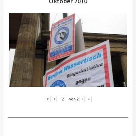
Oktober 2010
«
‹
von
2
›
»