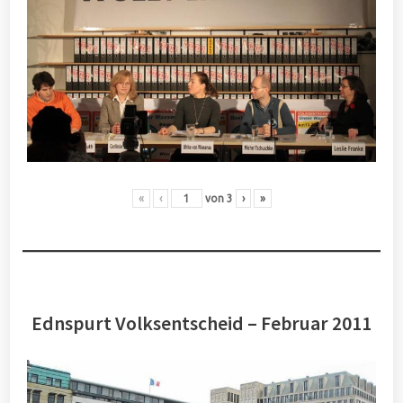
«
‹
von
3
›
»
Ednspurt Volksentscheid – Februar 2011