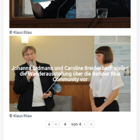
© Klaus Ihlau
Johanna Erdmann und Caroline Breidenbach stellen
die Wanderausstellung über die Berliner Blue
Community vor
© Klaus Ihlau
«
‹
von
4
›
»