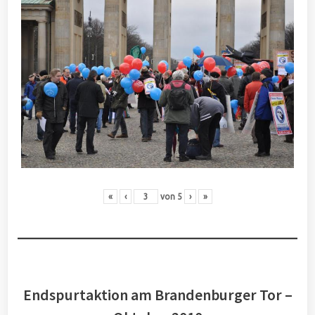
«
‹
von
5
›
»
Endspurtaktion am Brandenburger Tor –