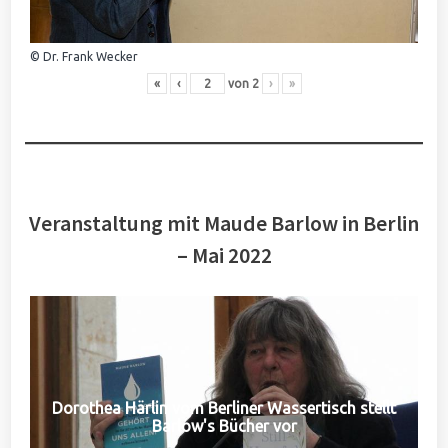
© Dr. Frank Wecker
«
‹
von
2
›
»
Veranstaltung mit Maude Barlow in Berlin
– Mai 2022
Dorothea Härlin vom Berliner Wassertisch stellt
Barlow's Bücher vor