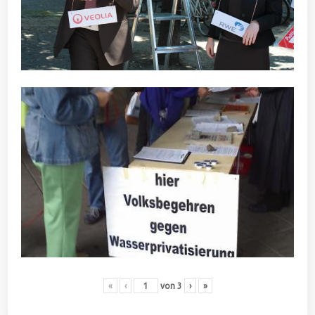
«
‹
von
3
›
»