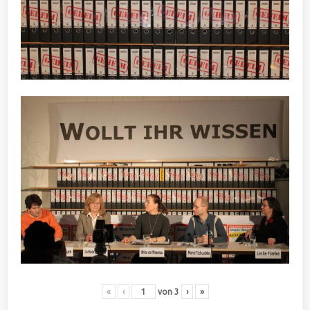
«
‹
von
3
›
»