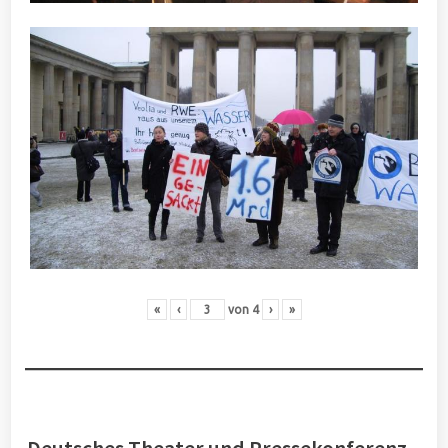
«
‹
von
4
›
»