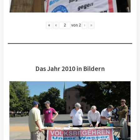
«
‹
von
2
›
»
Das Jahr 2010 in Bildern