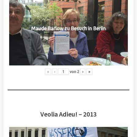
Maude Barlow zu Besuch in Berlin
«
‹
von
2
›
»
Veolia Adieu! – 2013