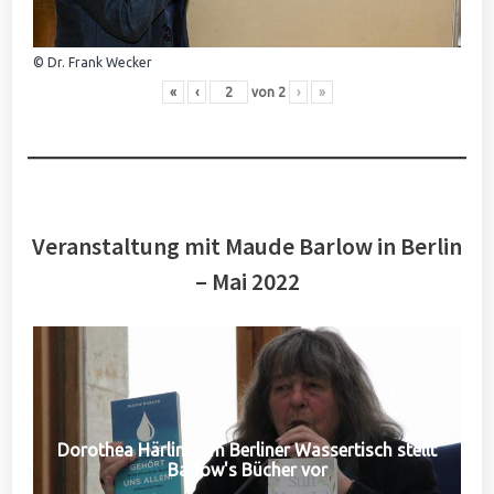
© Dr. Frank Wecker
«
‹
von
2
›
»
Veranstaltung mit Maude Barlow in Berlin
– Mai 2022
Dorothea Härlin vom Berliner Wassertisch stellt
Barlow's Bücher vor