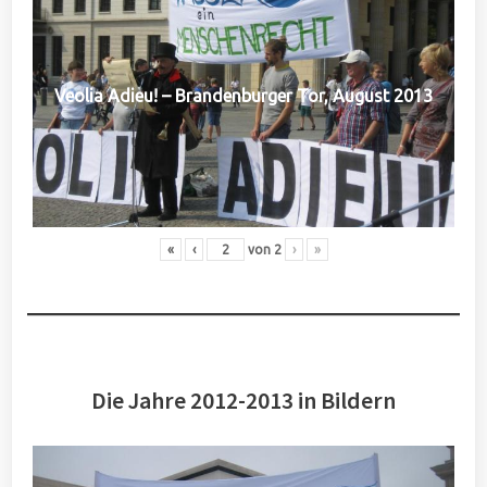
Veolia Adieu! – Brandenburger Tor, August 2013
«
‹
von
2
›
»
Die Jahre 2012-2013 in Bildern