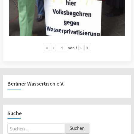
«
‹
von
3
›
»
Berliner Wassertisch e.V.
Suche
Suchen