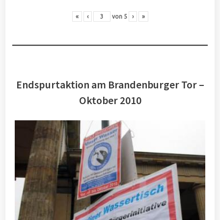
«
‹
von
5
›
»
Endspurtaktion am Brandenburger Tor –
Oktober 2010