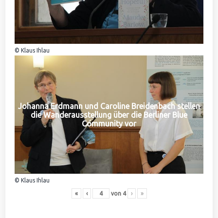
© Klaus Ihlau
Johanna Erdmann und Caroline Breidenbach stellen
die Wanderausstellung über die Berliner Blue
Community vor
© Klaus Ihlau
«
‹
von
4
›
»