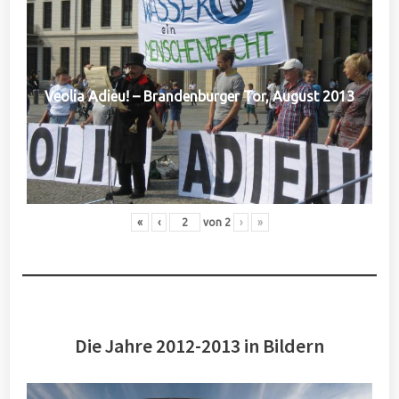
Veolia Adieu! – Brandenburger Tor, August 2013
«
‹
von
2
›
»
Die Jahre 2012-2013 in Bildern