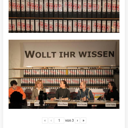
«
‹
von
3
›
»