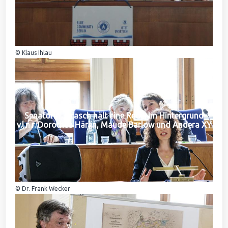
© Klaus Ihlau
Senatorin Jarasch hält eine Rede. Im Hintergrund
v.l.n.r. Dorothea Härlin, Maude Barlow und Andera XY
© Dr. Frank Wecker