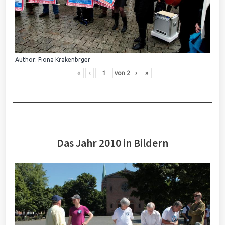
Author: Fiona Krakenbrger
«
‹
von
2
›
»
Das Jahr 2010 in Bildern