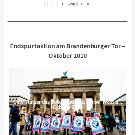
«
‹
von
5
›
»
Endspurtaktion am Brandenburger Tor –
Oktober 2010
Unterstützer des Volksbegehrens "Unser Wasser",
Oktober 2010