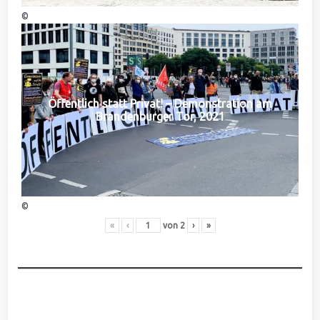
©
Öffentlich statt Privat! – Demonstration am
Brandenburger Tor, 2021
©
«
‹
von
2
›
»