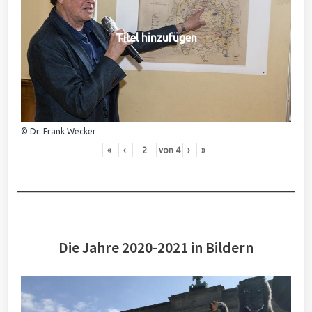
Titel hinzufügen
© Dr. Frank Wecker
«
‹
von
4
›
»
Die Jahre 2020-2021 in Bildern