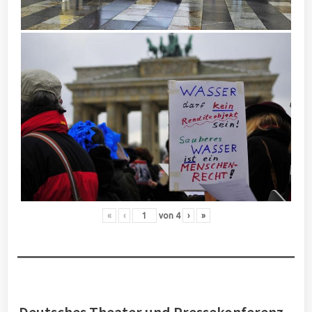
«
‹
von
4
›
»