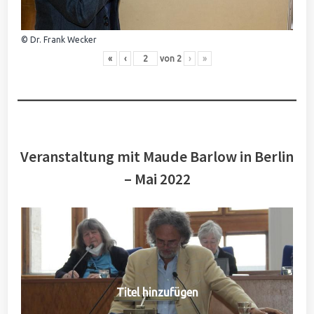
© Dr. Frank Wecker
«
‹
von
2
›
»
Veranstaltung mit Maude Barlow in Berlin
– Mai 2022
Titel hinzufügen