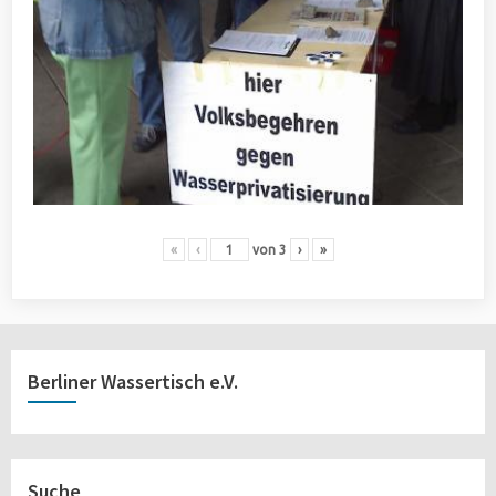
«
‹
von
3
›
»
Berliner Wassertisch e.V.
Suche