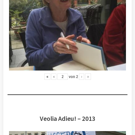
«
‹
von
2
›
»
Veolia Adieu! – 2013