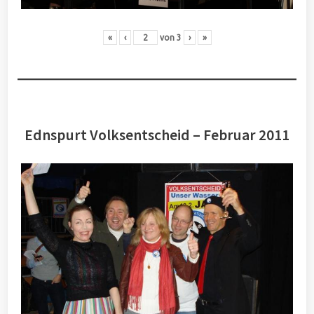
«
‹
von
3
›
»
Ednspurt Volksentscheid – Februar 2011