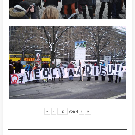
«
‹
von
4
›
»