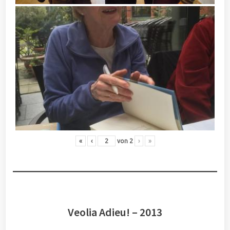
«
‹
von
2
›
»
Veolia Adieu! – 2013