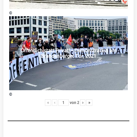
©
Öffentlich statt Privat! – Demonstration am
Brandenburger Tor, 2021
©
«
‹
von
2
›
»