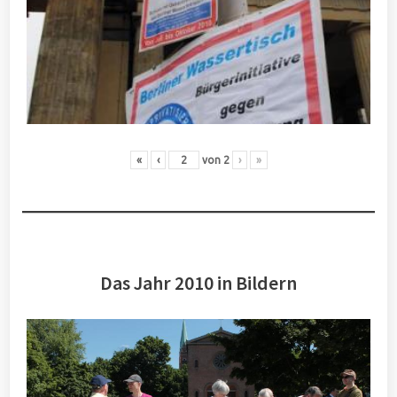
«
‹
von
2
›
»
Das Jahr 2010 in Bildern