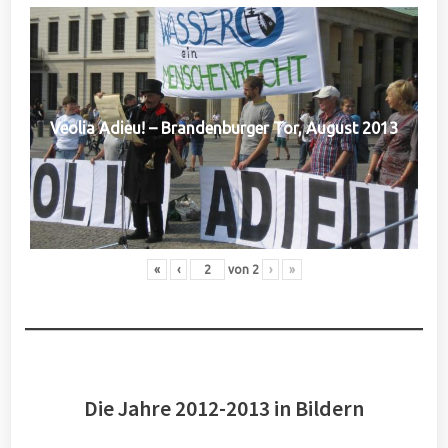
Veolia Adieu! – Brandenburger Tor, August 2013
«
‹
von
2
›
»
Die Jahre 2012-2013 in Bildern