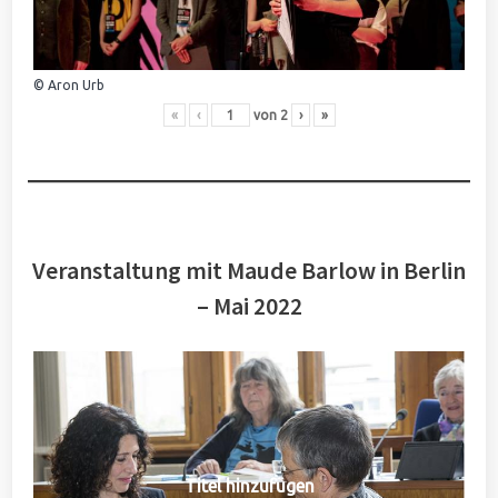
© Aron Urb
«
‹
von
2
›
»
Veranstaltung mit Maude Barlow in Berlin
– Mai 2022
Titel hinzufügen