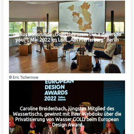
Diskussionsrunde „Does this seem like a desert to
you?“, Mai 2022 im Loft „Am Pfefferberg“ Berlin
© Eric Tschernow
Caroline Breidenbach, jüngstes Mitglied des
Wassertischs, gewinnt mit Ihrer Webdoku über die
Privatisierung von Wasser GOLD beim European
Design Award