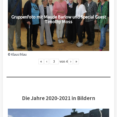
Gruppenfoto mit Maude Barlow und Special Guest
Timothy Moss
© Klaus Ihlau
«
‹
von
4
›
»
Die Jahre 2020-2021 in Bildern