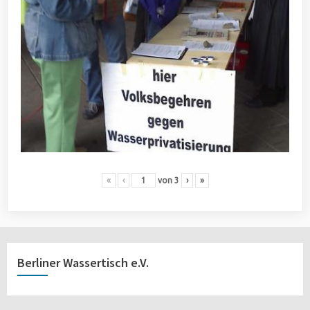
«
‹
von
3
›
»
Berliner Wassertisch e.V.