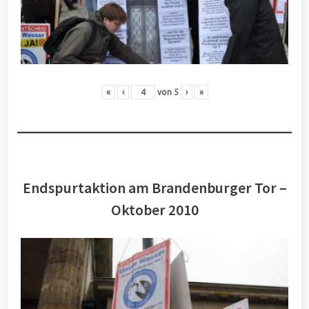
«
‹
von
5
›
»
Endspurtaktion am Brandenburger Tor –
Oktober 2010