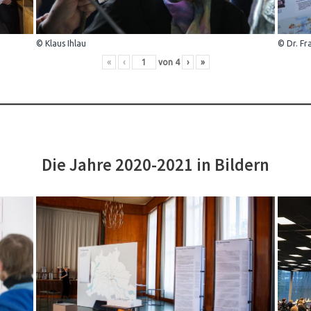
© Klaus Ihlau
© Dr. Fr
«
‹
von
4
›
»
Die Jahre 2020-2021 in Bildern