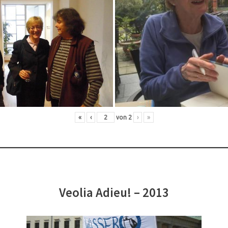
«
‹
von
2
›
»
Veolia Adieu! – 2013