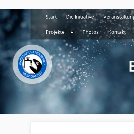
Skip
to
Start
Die Initiative
Veranstaltun
content
Toggle
Projekte
Photos
Kontakt
sub-
menu