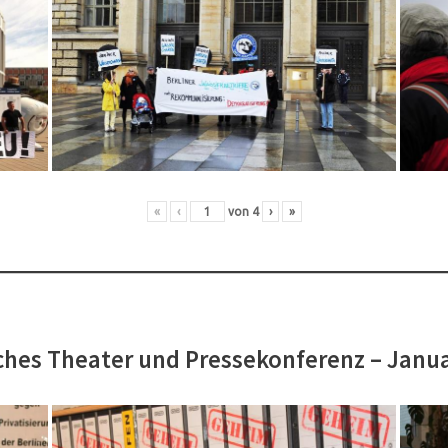
«
‹
von
4
›
»
hes Theater und Pressekonferenz – Janu