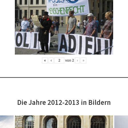
«
‹
von
2
›
»
Die Jahre 2012-2013 in Bildern