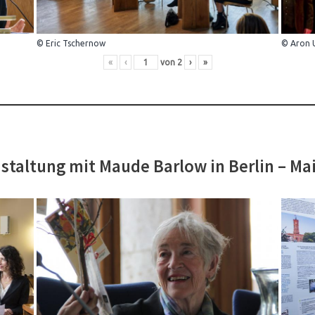
© Eric Tschernow
© Aron 
«
‹
von
2
›
»
staltung mit Maude Barlow in Berlin – Ma