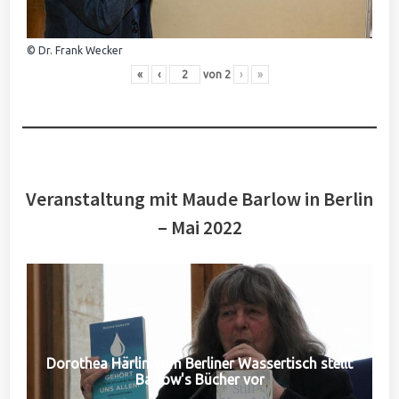
© Dr. Frank Wecker
«
‹
von
2
›
»
Veranstaltung mit Maude Barlow in Berlin
– Mai 2022
Dorothea Härlin vom Berliner Wassertisch stellt
Barlow's Bücher vor