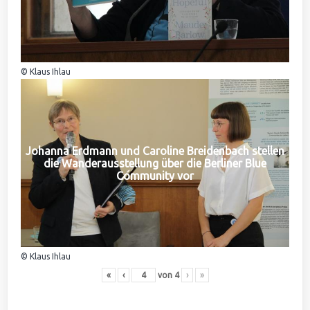
© Klaus Ihlau
Johanna Erdmann und Caroline Breidenbach stellen
die Wanderausstellung über die Berliner Blue
Community vor
© Klaus Ihlau
«
‹
von
4
›
»