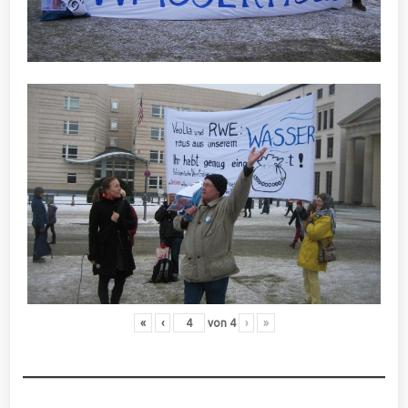
«
‹
von
4
›
»