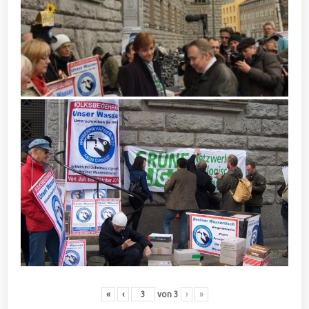
«
‹
von
3
›
»