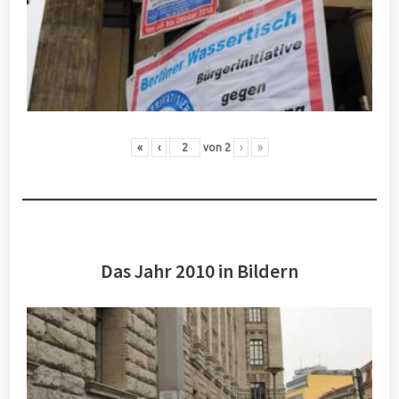
«
‹
von
2
›
»
Das Jahr 2010 in Bildern