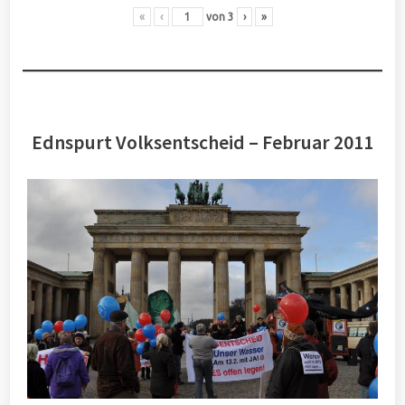
«
‹
von
3
›
»
Ednspurt Volksentscheid – Februar 2011