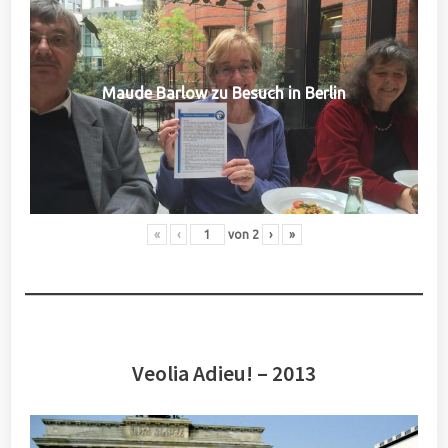
Maude Barlow zu Besuch in Berlin
«
‹
von
2
›
»
Veolia Adieu! – 2013