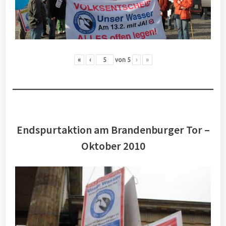
«
‹
von
5
›
»
Endspurtaktion am Brandenburger Tor –
Oktober 2010