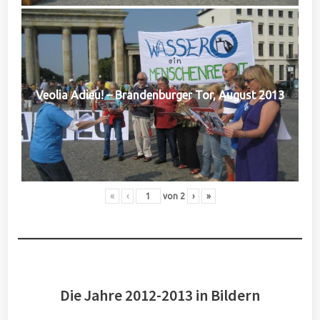
Veolia Adieu! – Brandenburger Tor, August 2013
«
‹
von
2
›
»
Die Jahre 2012-2013 in Bildern