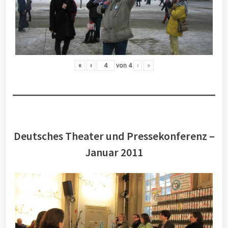
«
‹
von
4
›
»
Deutsches Theater und Pressekonferenz –
Januar 2011