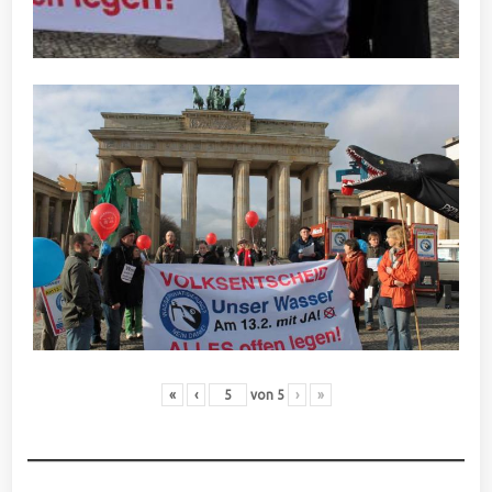
«
‹
von
5
›
»