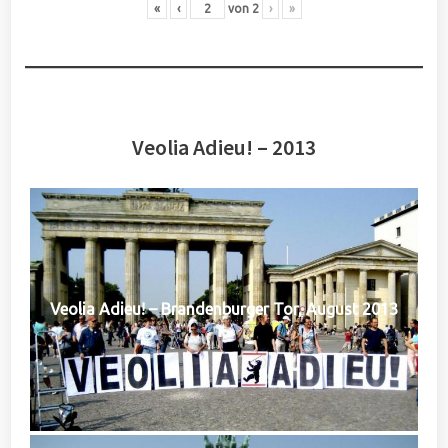
«
‹
von
2
›
»
Veolia Adieu! – 2013
Veolia Adieu! – Brandenburger Tor, August 2013