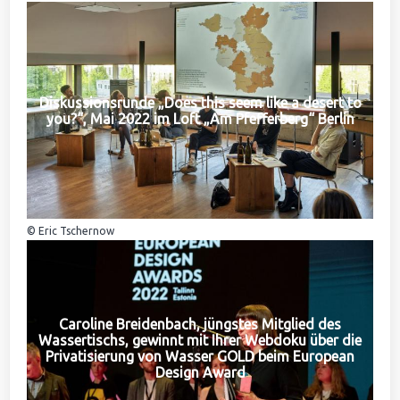
Diskussionsrunde „Does this seem like a desert to
you?“, Mai 2022 im Loft „Am Pfefferberg“ Berlin
© Eric Tschernow
Caroline Breidenbach, jüngstes Mitglied des
Wassertischs, gewinnt mit Ihrer Webdoku über die
Privatisierung von Wasser GOLD beim European
Design Award