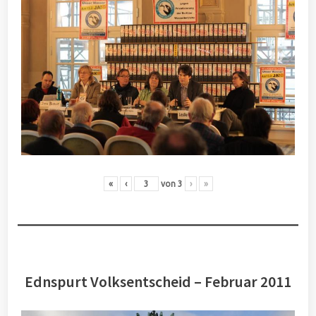
«
‹
von
3
›
»
Ednspurt Volksentscheid – Februar 2011