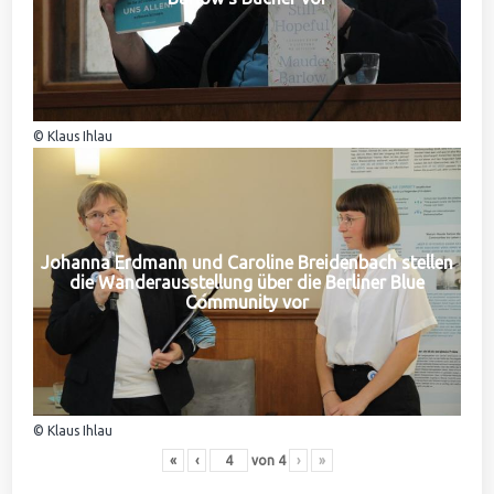
© Klaus Ihlau
Johanna Erdmann und Caroline Breidenbach stellen
die Wanderausstellung über die Berliner Blue
Community vor
© Klaus Ihlau
«
‹
von
4
›
»