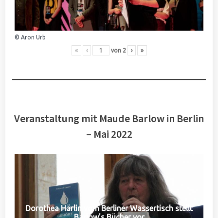
© Aron Urb
«
‹
von
2
›
»
Veranstaltung mit Maude Barlow in Berlin
– Mai 2022
Dorothea Härlin vom Berliner Wassertisch stellt
Barlow's Bücher vor