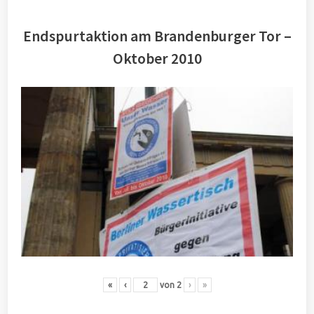
Endspurtaktion am Brandenburger Tor –
Oktober 2010
«
‹
von
2
›
»