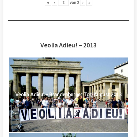
«
‹
von
2
›
»
Veolia Adieu! – 2013
Veolia Adieu! – Brandenburger Tor, August 2013