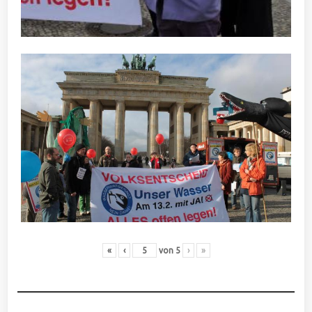
«
‹
von
5
›
»