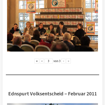
«
‹
von
3
›
»
Ednspurt Volksentscheid – Februar 2011