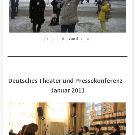
«
‹
von
4
›
»
Deutsches Theater und Pressekonferenz –
Januar 2011