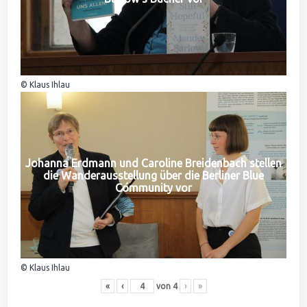
© Klaus Ihlau
Johanna Erdmann und Caroline Breidenbach stellen
die Wanderausstellung über die Berliner Blue
Community vor
© Klaus Ihlau
«
‹
von
4
›
»