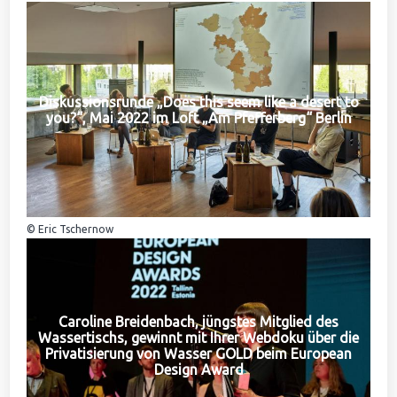
Diskussionsrunde „Does this seem like a desert to
you?“, Mai 2022 im Loft „Am Pfefferberg“ Berlin
© Eric Tschernow
Caroline Breidenbach, jüngstes Mitglied des
Wassertischs, gewinnt mit Ihrer Webdoku über die
Privatisierung von Wasser GOLD beim European
Design Award