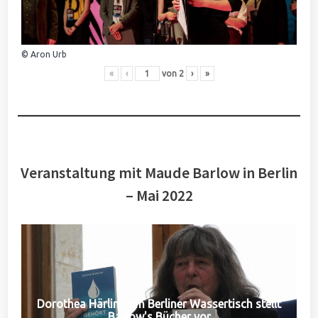
© Aron Urb
«
‹
von
2
›
»
Veranstaltung mit Maude Barlow in Berlin
– Mai 2022
Dorothea Härlin vom Berliner Wassertisch stellt
Barlow's Bücher vor