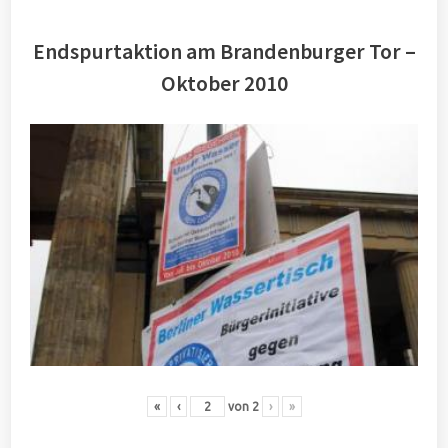
Endspurtaktion am Brandenburger Tor –
Oktober 2010
«
‹
von
2
›
»