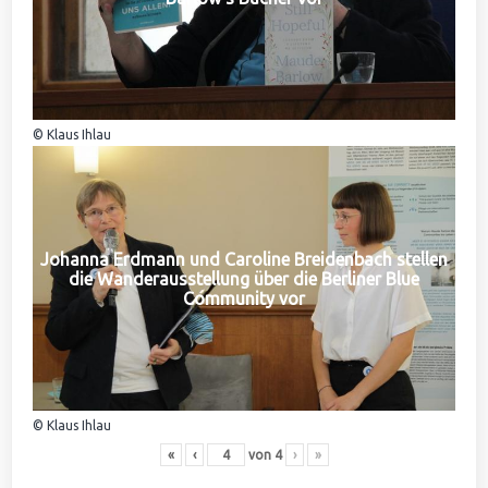
© Klaus Ihlau
Johanna Erdmann und Caroline Breidenbach stellen
die Wanderausstellung über die Berliner Blue
Community vor
© Klaus Ihlau
«
‹
von
4
›
»