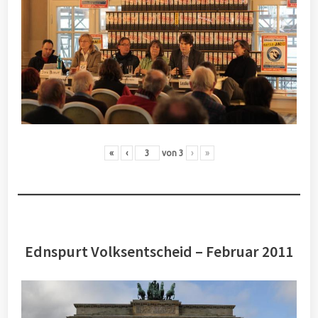
«
‹
von
3
›
»
Ednspurt Volksentscheid – Februar 2011