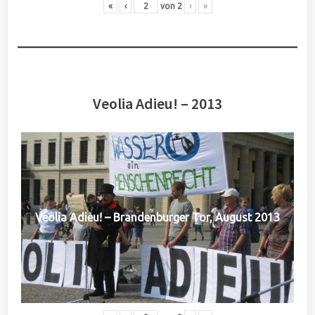
«
‹
von
2
›
»
Veolia Adieu! – 2013
Veolia Adieu! – Brandenburger Tor, August 2013