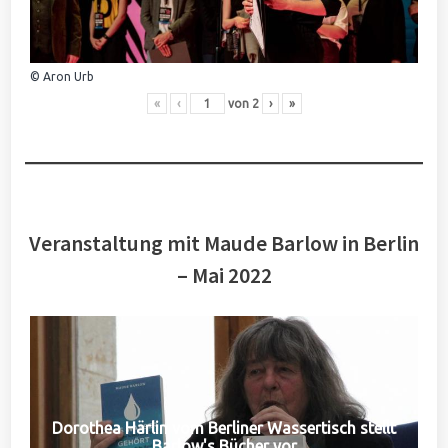
© Aron Urb
«
‹
von
2
›
»
Veranstaltung mit Maude Barlow in Berlin
– Mai 2022
Dorothea Härlin vom Berliner Wassertisch stellt
Barlow's Bücher vor