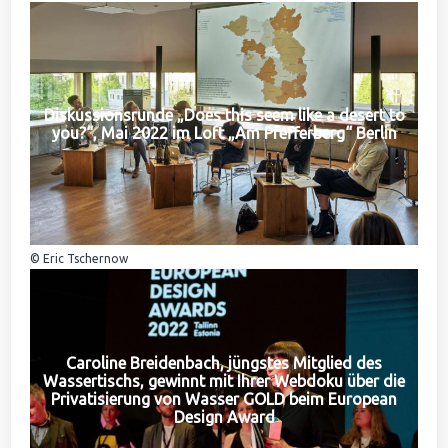
Diskussionsrunde „Does this seem like a desert to
you?“, Mai 2022 im Loft „Am Pfefferberg“ Berlin
© Eric Tschernow
Caroline Breidenbach, jüngstes Mitglied des
Wassertischs, gewinnt mit Ihrer Webdoku über die
Privatisierung von Wasser GOLD beim European
Design Award