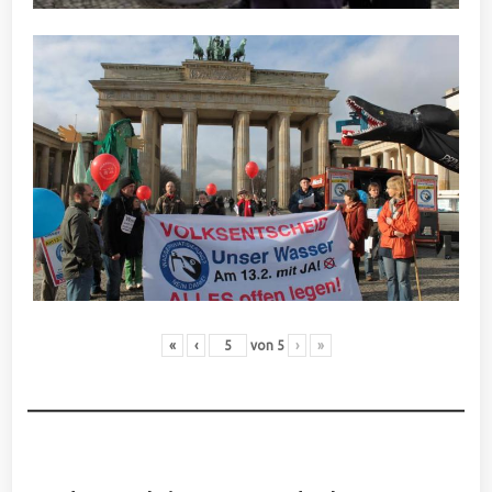
«
‹
von
5
›
»