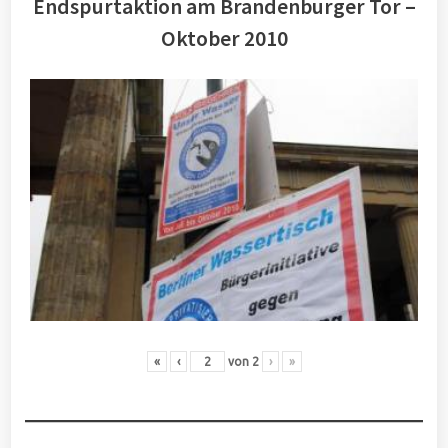
Endspurtaktion am Brandenburger Tor –
Oktober 2010
«
‹
von
2
›
»