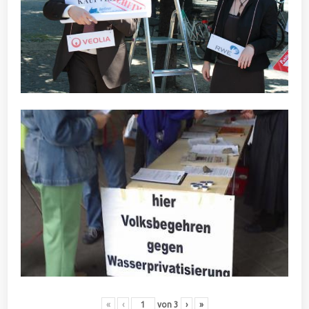
«
‹
von
3
›
»