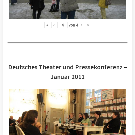
«
‹
von
4
›
»
Deutsches Theater und Pressekonferenz –
Januar 2011