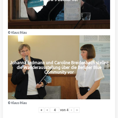
© Klaus Ihlau
Johanna Erdmann und Caroline Breidenbach stellen
die Wanderausstellung über die Berliner Blue
Community vor
© Klaus Ihlau
«
‹
von
4
›
»