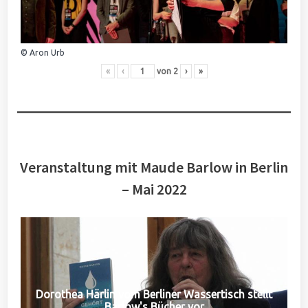
© Aron Urb
«
‹
von
2
›
»
Veranstaltung mit Maude Barlow in Berlin
– Mai 2022
Dorothea Härlin vom Berliner Wassertisch stellt
Barlow's Bücher vor