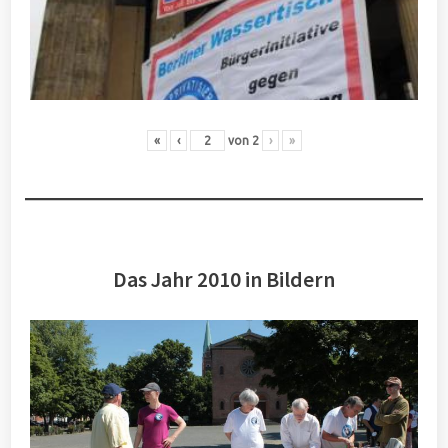
«
‹
von
2
›
»
Das Jahr 2010 in Bildern