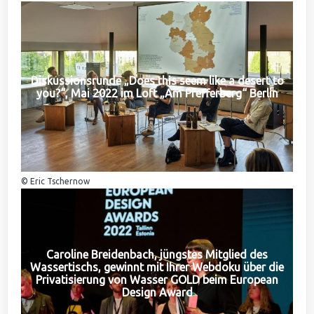
Diskussionsrunde „Does this seem like a desert to
you?“, Mai 2022 im Loft „Am Pfefferberg“ Berlin
© Eric Tschernow
Caroline Breidenbach, jüngstes Mitglied des
Wassertischs, gewinnt mit Ihrer Webdoku über die
Privatisierung von Wasser GOLD beim European
Design Award