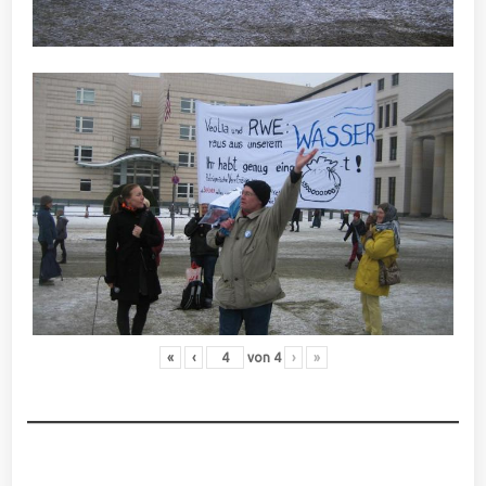
«
‹
von
4
›
»