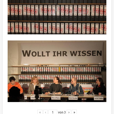
«
‹
von
3
›
»