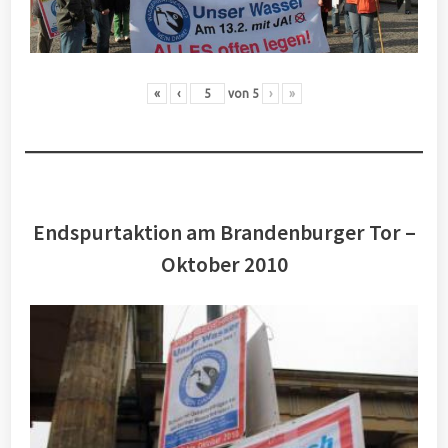
«
‹
von
5
›
»
Endspurtaktion am Brandenburger Tor –
Oktober 2010