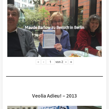
Maude Barlow zu Besuch in Berlin
«
‹
von
2
›
»
Veolia Adieu! – 2013