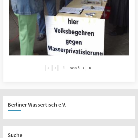
«
‹
von
3
›
»
Berliner Wassertisch e.V.
Suche