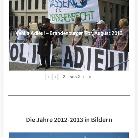
Veolia Adieu! – Brandenburger Tor, August 2013
«
‹
von
2
›
»
Die Jahre 2012-2013 in Bildern