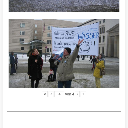
«
‹
von
4
›
»