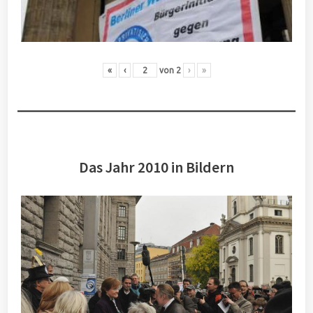
«
‹
von
2
›
»
Das Jahr 2010 in Bildern