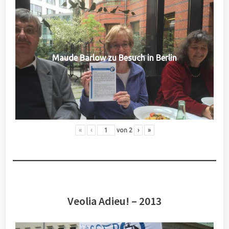
Maude Barlow zu Besuch in Berlin
«
‹
von
2
›
»
Veolia Adieu! – 2013