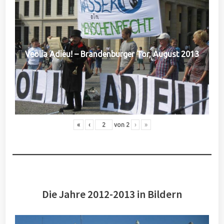
Veolia Adieu! – Brandenburger Tor, August 2013
«
‹
von
2
›
»
Die Jahre 2012-2013 in Bildern