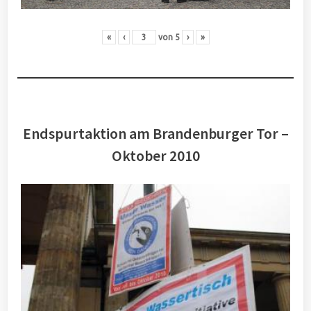
«
‹
von
5
›
»
Endspurtaktion am Brandenburger Tor –
Oktober 2010