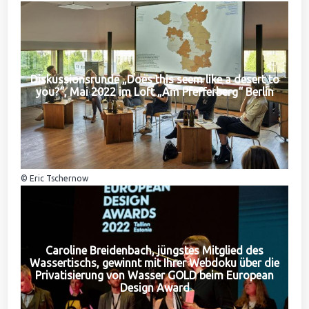
Diskussionsrunde „Does this seem like a desert to
you?“, Mai 2022 im Loft „Am Pfefferberg“ Berlin
© Eric Tschernow
Caroline Breidenbach, jüngstes Mitglied des
Wassertischs, gewinnt mit Ihrer Webdoku über die
Privatisierung von Wasser GOLD beim European
Design Award