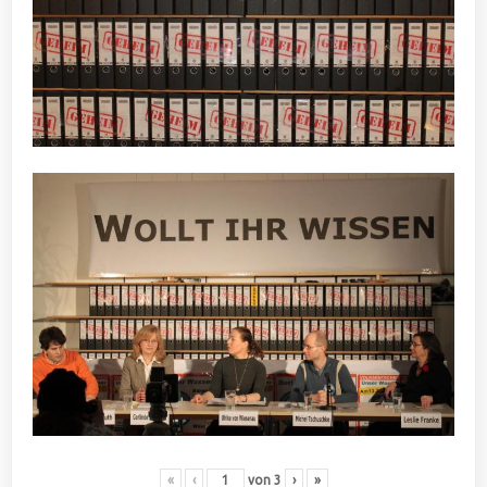
«
‹
von
3
›
»