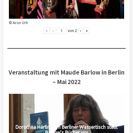
© Aron Urb
«
‹
von
2
›
»
Veranstaltung mit Maude Barlow in Berlin
– Mai 2022
Dorothea Härlin vom Berliner Wassertisch stellt
Barlow's Bücher vor