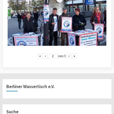
«
‹
von
3
›
»
Berliner Wassertisch e.V.
Suche