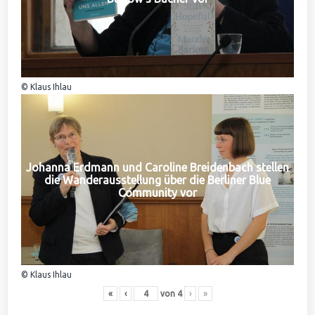
© Klaus Ihlau
Johanna Erdmann und Caroline Breidenbach stellen
die Wanderausstellung über die Berliner Blue
Community vor
© Klaus Ihlau
«
‹
von
4
›
»