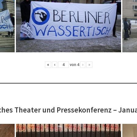
«
‹
von
4
›
»
hes Theater und Pressekonferenz – Janu