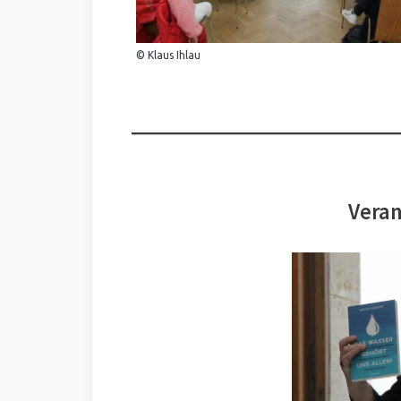
© Klaus Ihlau
Veran