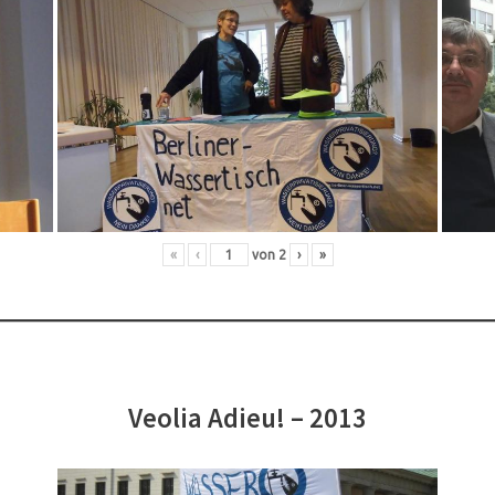
«
‹
von
2
›
»
Veolia Adieu! – 2013