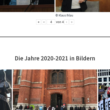
© Klaus Ihlau
«
‹
von
4
›
»
Die Jahre 2020-2021 in Bildern