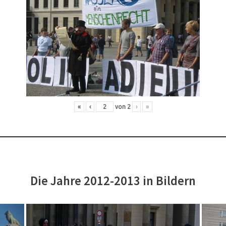
«
‹
von
2
›
»
Die Jahre 2012-2013 in Bildern