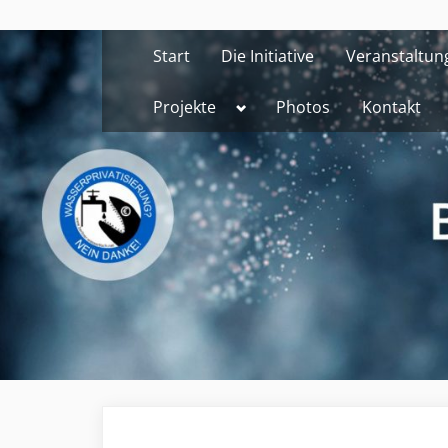
Skip
to
Start
Die Initiative
Veranstaltun
content
Toggle
Projekte
Photos
Kontakt
sub-
menu