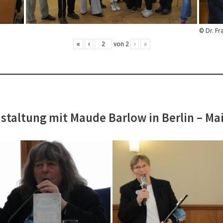
© Dr. Fr
«
‹
von
2
›
»
staltung mit Maude Barlow in Berlin – Ma