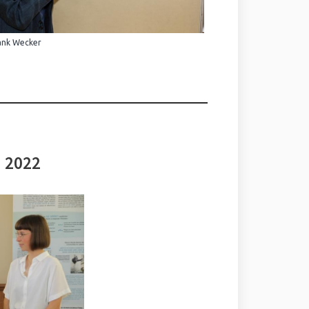
ank Wecker
i 2022