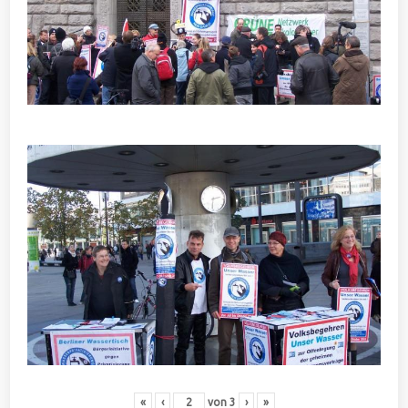
«
‹
von
3
›
»