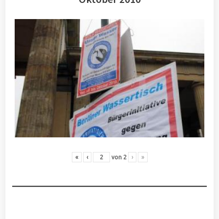
«
‹
von
2
›
»