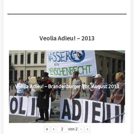
Veolia Adieu! – 2013
Veolia Adieu! – Brandenburger Tor, August 2013
«
‹
von
2
›
»