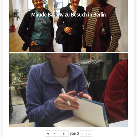
Maude Barlow zu Besuch in Berlin
«
‹
von
2
›
»