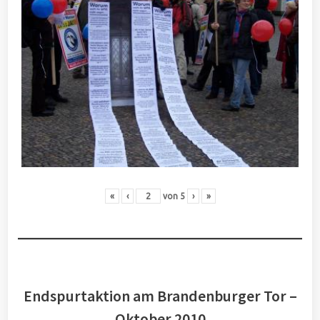
«
‹
von
5
›
»
Endspurtaktion am Brandenburger Tor –
Oktober 2010