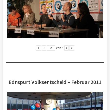
«
‹
von
3
›
»
Ednspurt Volksentscheid – Februar 2011