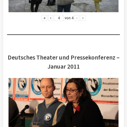
«
‹
von
4
›
»
Deutsches Theater und Pressekonferenz –
Januar 2011