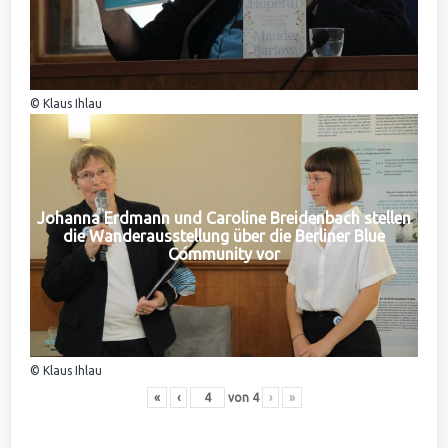
© Klaus Ihlau
Johanna Erdmann und Caroline Breidenbach stellen
die Wanderausstellung über die Berliner Blue
Community vor
© Klaus Ihlau
«
‹
von
4
›
»