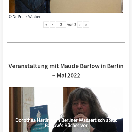
© Dr. Frank Wecker
«
‹
von
2
›
»
Veranstaltung mit Maude Barlow in Berlin
– Mai 2022
Dorothea Härlin vom Berliner Wassertisch stellt
Barlow's Bücher vor