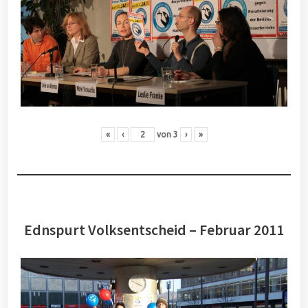
«
‹
von
3
›
»
Ednspurt Volksentscheid – Februar 2011