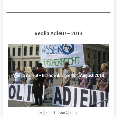
Veolia Adieu! – 2013
Veolia Adieu! – Brandenburger Tor, August 2013
«
‹
von
2
›
»