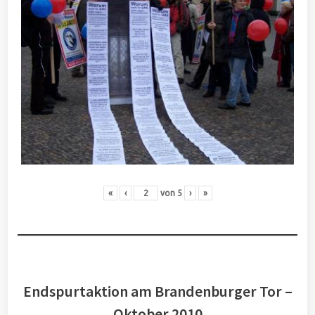
«
‹
von
5
›
»
Endspurtaktion am Brandenburger Tor –
Oktober 2010