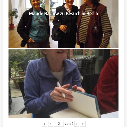
Maude Barlow zu Besuch in Berlin
«
‹
von
2
›
»