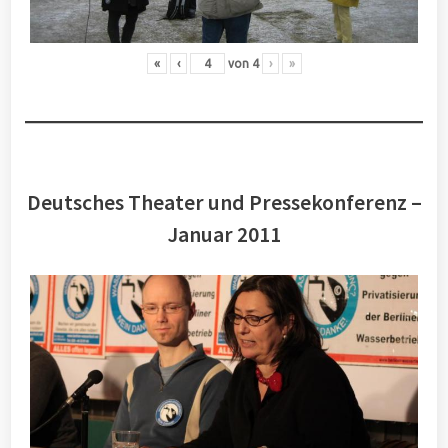
«
‹
von
4
›
»
Deutsches Theater und Pressekonferenz –
Januar 2011