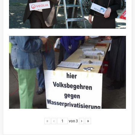
«
‹
von
3
›
»