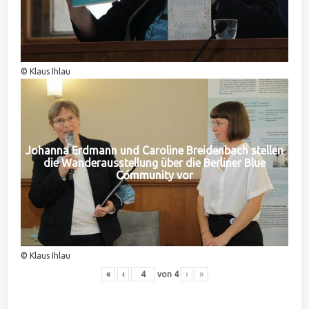
© Klaus Ihlau
Johanna Erdmann und Caroline Breidenbach stellen
die Wanderausstellung über die Berliner Blue
Community vor
© Klaus Ihlau
«
‹
von
4
›
»