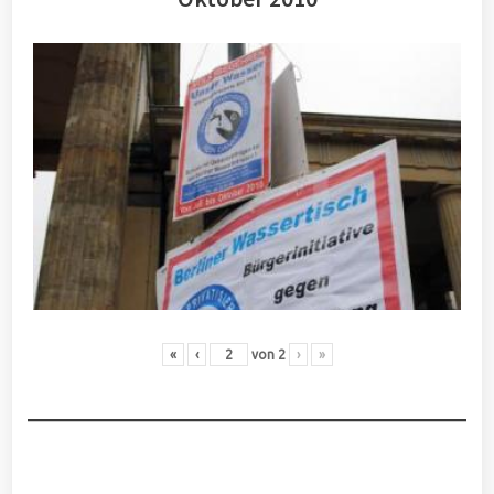
«
‹
von
2
›
»