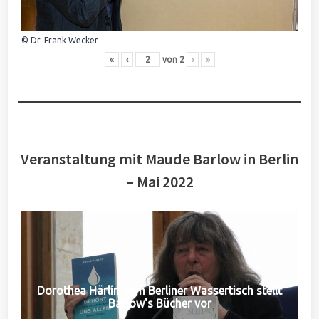
© Dr. Frank Wecker
«
‹
von
2
›
»
Veranstaltung mit Maude Barlow in Berlin
– Mai 2022
Dorothea Härlin vom Berliner Wassertisch stellt
Barlow's Bücher vor