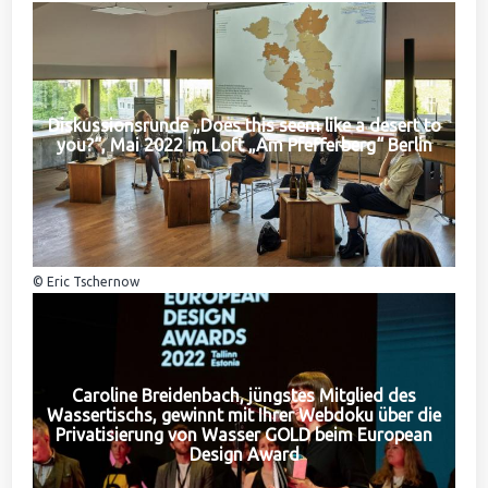
Diskussionsrunde „Does this seem like a desert to
you?“, Mai 2022 im Loft „Am Pfefferberg“ Berlin
© Eric Tschernow
Caroline Breidenbach, jüngstes Mitglied des
Wassertischs, gewinnt mit Ihrer Webdoku über die
Privatisierung von Wasser GOLD beim European
Design Award