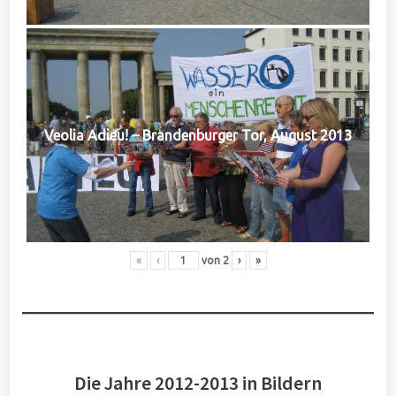
Veolia Adieu! – Brandenburger Tor, August 2013
«
‹
von
2
›
»
Die Jahre 2012-2013 in Bildern