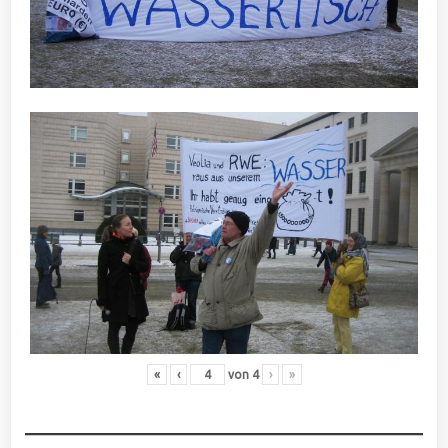
«
‹
von
4
›
»