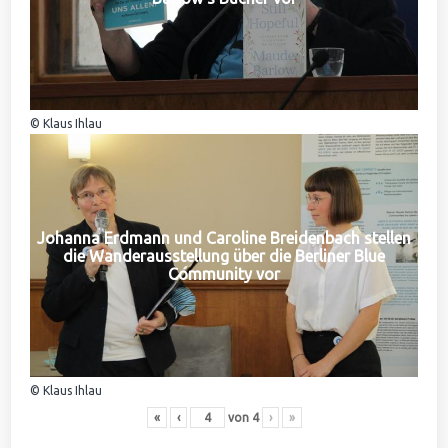
© Klaus Ihlau
Johanna Erdmann und Caroline Breidenbach stellen
die Wanderausstellung über die Berliner Blue
Community vor
© Klaus Ihlau
«
‹
von
4
›
»