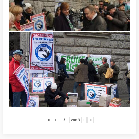
«
‹
von
3
›
»