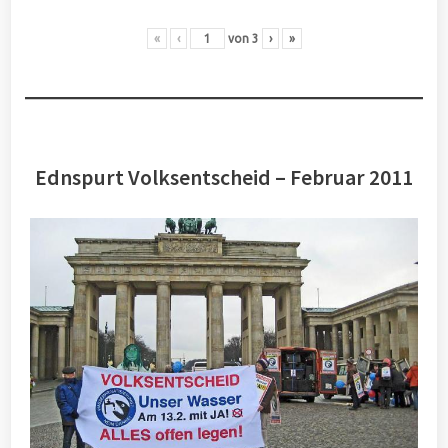
«
‹
von
3
›
»
Ednspurt Volksentscheid – Februar 2011