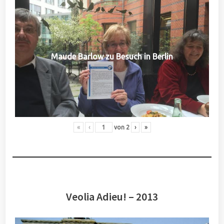
Maude Barlow zu Besuch in Berlin
«
‹
von
2
›
»
Veolia Adieu! – 2013