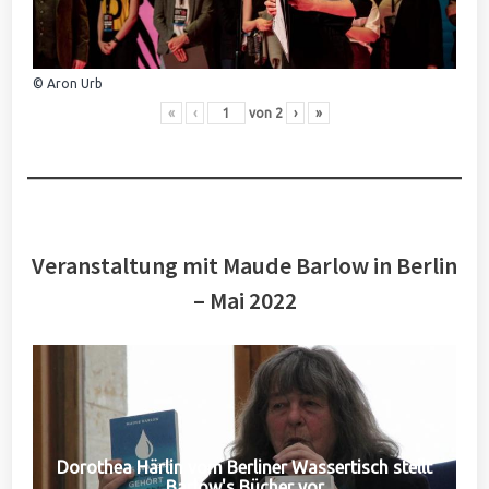
© Aron Urb
«
‹
von
2
›
»
Veranstaltung mit Maude Barlow in Berlin
– Mai 2022
Dorothea Härlin vom Berliner Wassertisch stellt
Barlow's Bücher vor