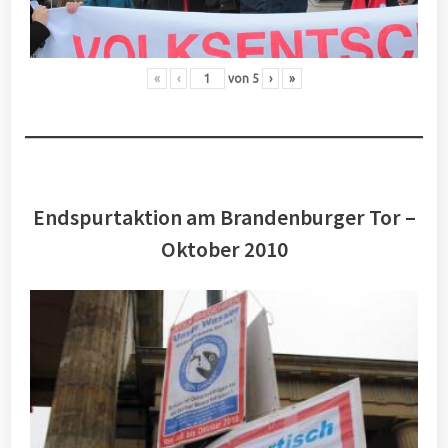
«
‹
von
5
›
»
Endspurtaktion am Brandenburger Tor –
Oktober 2010