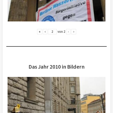
«
‹
von
2
›
»
Das Jahr 2010 in Bildern