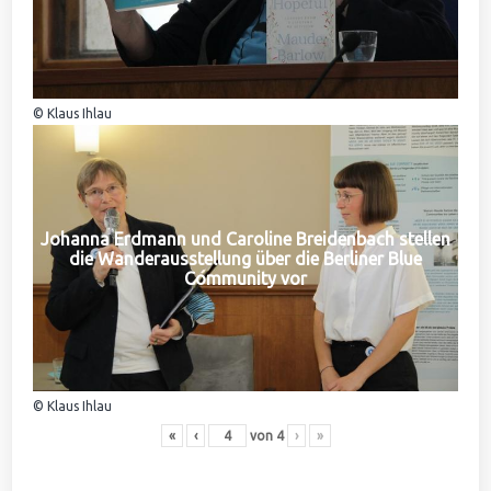
© Klaus Ihlau
Johanna Erdmann und Caroline Breidenbach stellen
die Wanderausstellung über die Berliner Blue
Community vor
© Klaus Ihlau
«
‹
von
4
›
»