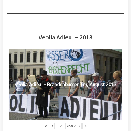
Veolia Adieu! – 2013
Veolia Adieu! – Brandenburger Tor, August 2013
«
‹
von
2
›
»