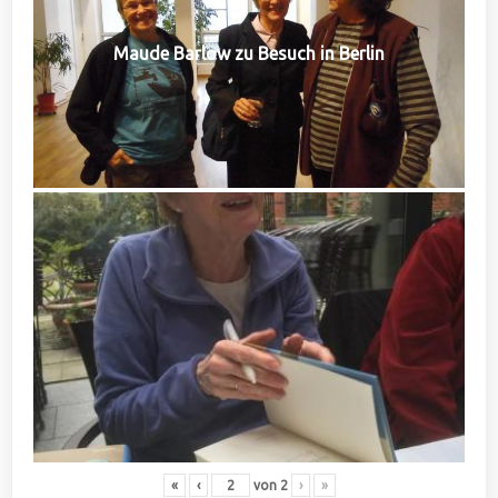
Maude Barlow zu Besuch in Berlin
«
‹
von
2
›
»