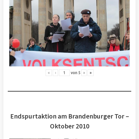
«
‹
von
5
›
»
Endspurtaktion am Brandenburger Tor –
Oktober 2010