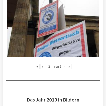
«
‹
von
2
›
»
Das Jahr 2010 in Bildern