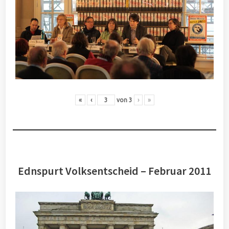
«
‹
von
3
›
»
Ednspurt Volksentscheid – Februar 2011