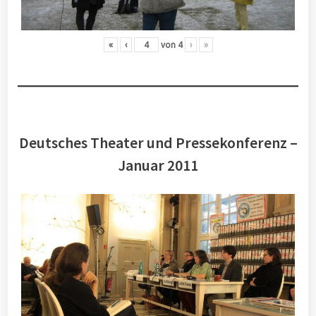
«
‹
von
4
›
»
Deutsches Theater und Pressekonferenz –
Januar 2011