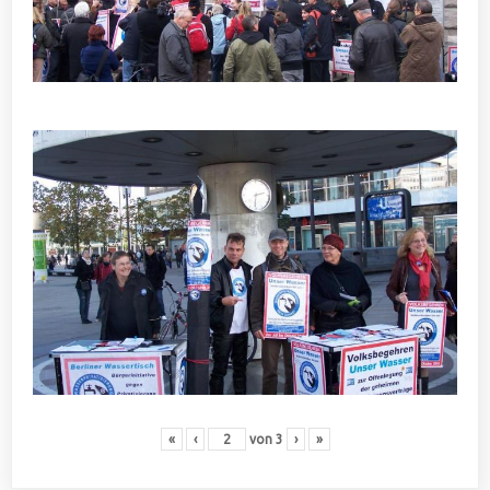
«
‹
von
3
›
»