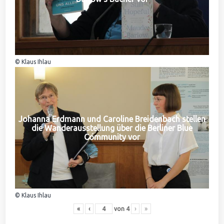
© Klaus Ihlau
Johanna Erdmann und Caroline Breidenbach stellen
die Wanderausstellung über die Berliner Blue
Community vor
© Klaus Ihlau
«
‹
von
4
›
»