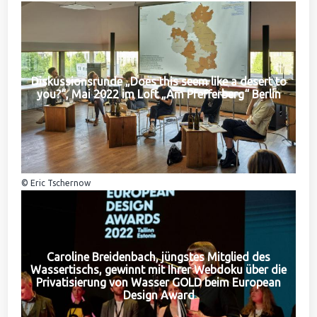
Diskussionsrunde „Does this seem like a desert to
you?“, Mai 2022 im Loft „Am Pfefferberg“ Berlin
© Eric Tschernow
Caroline Breidenbach, jüngstes Mitglied des
Wassertischs, gewinnt mit Ihrer Webdoku über die
Privatisierung von Wasser GOLD beim European
Design Award