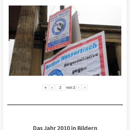
«
‹
von
2
›
»
Das Jahr 2010 in Bildern