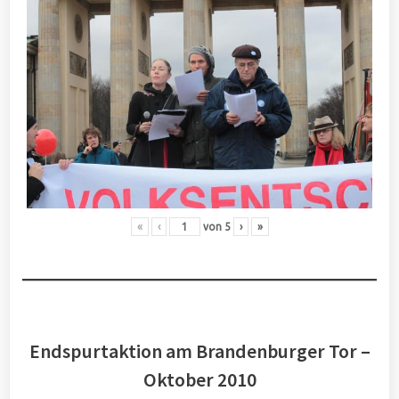
«
‹
von
5
›
»
Endspurtaktion am Brandenburger Tor –
Oktober 2010