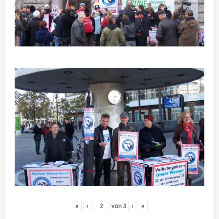
«
‹
von
3
›
»