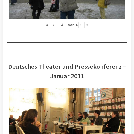
«
‹
von
4
›
»
Deutsches Theater und Pressekonferenz –
Januar 2011