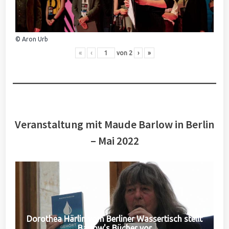
© Aron Urb
«
‹
von
2
›
»
Veranstaltung mit Maude Barlow in Berlin
– Mai 2022
Dorothea Härlin vom Berliner Wassertisch stellt
Barlow's Bücher vor