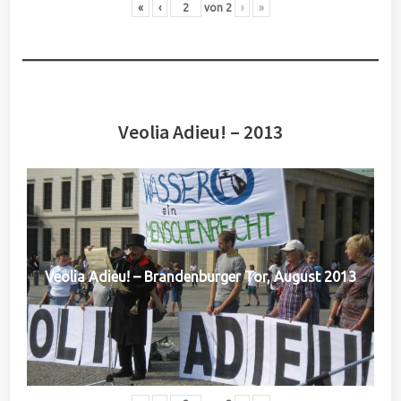
«
‹
von
2
›
»
Veolia Adieu! – 2013
Veolia Adieu! – Brandenburger Tor, August 2013