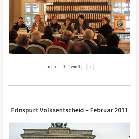
«
‹
von
3
›
»
Ednspurt Volksentscheid – Februar 2011