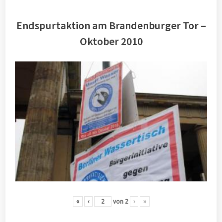
Endspurtaktion am Brandenburger Tor –
Oktober 2010
«
‹
von
2
›
»