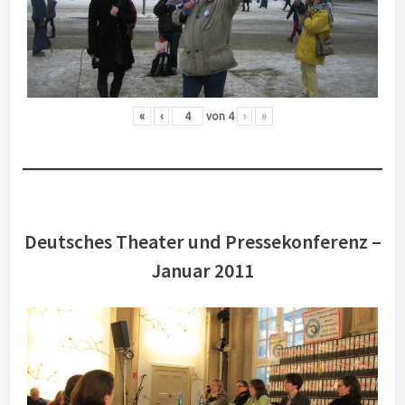
«
‹
von
4
›
»
Deutsches Theater und Pressekonferenz –
Januar 2011