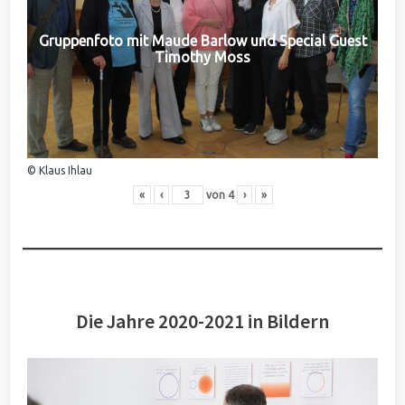
Gruppenfoto mit Maude Barlow und Special Guest
Timothy Moss
© Klaus Ihlau
«
‹
von
4
›
»
Die Jahre 2020-2021 in Bildern