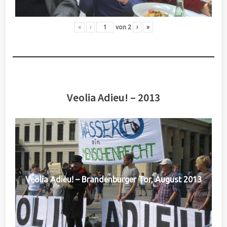
«
‹
von
2
›
»
Veolia Adieu! – 2013
Veolia Adieu! – Brandenburger Tor, August 2013