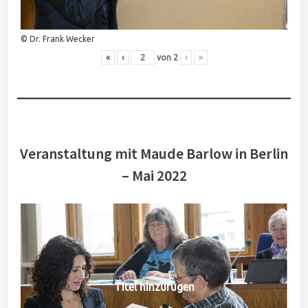
© Dr. Frank Wecker
«
‹
von
2
›
»
Veranstaltung mit Maude Barlow in Berlin
– Mai 2022
Titel hinzufügen