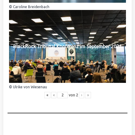
© Caroline Breidenbach
BlackRock Tribunal Konferenz im September 2021
© Ulrike von Wiesenau
«
‹
von
2
›
»