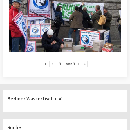
«
‹
von
3
›
»
Berliner Wassertisch e.V.
Suche