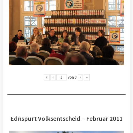
«
‹
von
3
›
»
Ednspurt Volksentscheid – Februar 2011