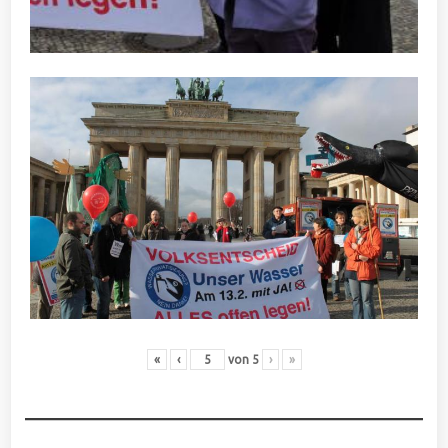
«
‹
von
5
›
»