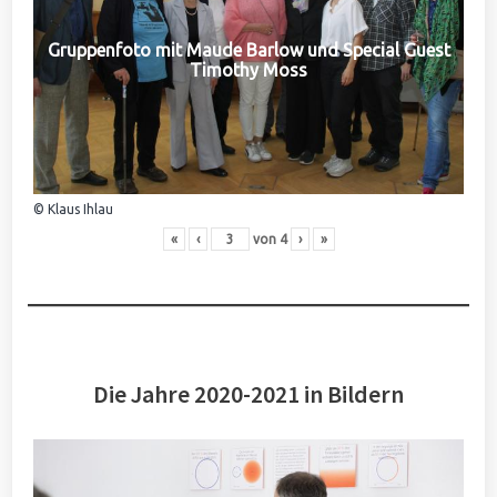
Gruppenfoto mit Maude Barlow und Special Guest
Timothy Moss
© Klaus Ihlau
«
‹
von
4
›
»
Die Jahre 2020-2021 in Bildern