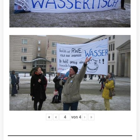
«
‹
von
4
›
»