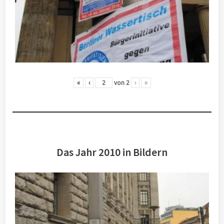
«
‹
von
2
›
»
Das Jahr 2010 in Bildern