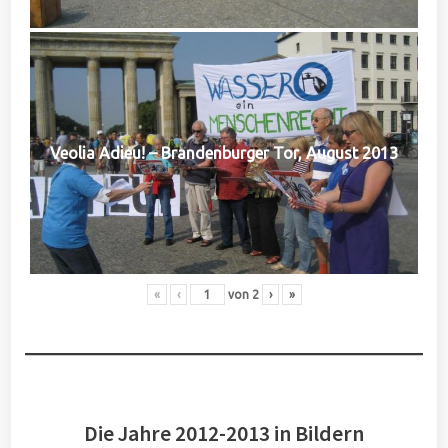
Veolia Adieu! – Brandenburger Tor, August 2013
«
‹
von
2
›
»
Die Jahre 2012-2013 in Bildern