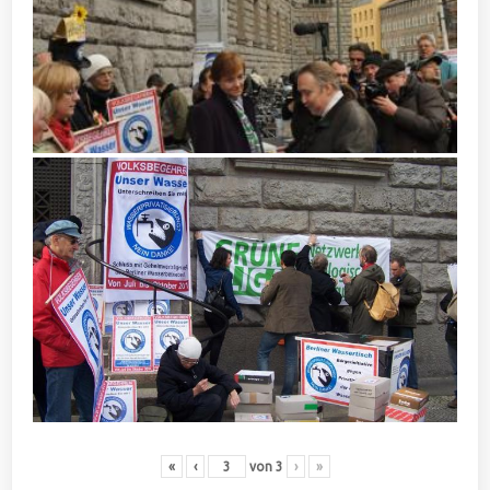
«
‹
von
3
›
»