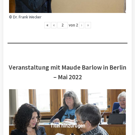
© Dr. Frank Wecker
«
‹
von
2
›
»
Veranstaltung mit Maude Barlow in Berlin
– Mai 2022
Titel hinzufügen