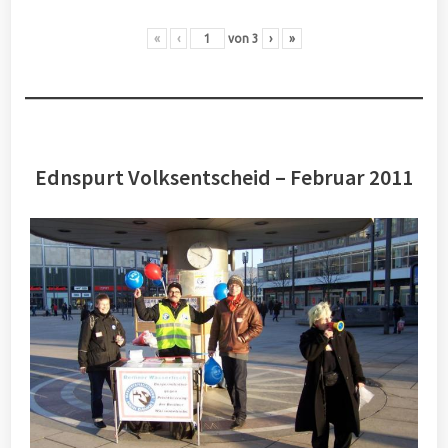
«
‹
von
3
›
»
Ednspurt Volksentscheid – Februar 2011