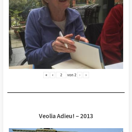
«
‹
von
2
›
»
Veolia Adieu! – 2013