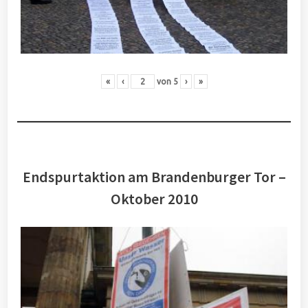
«
‹
von
5
›
»
Endspurtaktion am Brandenburger Tor –
Oktober 2010