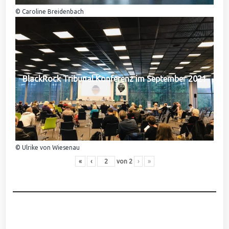
© Caroline Breidenbach
BlackRock Tribunal Konferenz im September 2021
© Ulrike von Wiesenau
«
‹
von
2
›
»